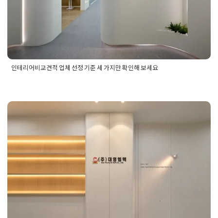
인테리어비교견적 업체 선정 기준 세 가지만 확인해 보세요
Posted in
사무실인테리어
Tagged
사무실디자인
,
사무실인테리
어비교
,
사무실인테리어비용
,
사무실인테리어사진
,
사무실인테
리어업체
,
오피스인테리어
,
인테리어비교견적
,
인테리어업체
,
인
기업인테리어 사무실 시공 트렌
테리어업체선정기준
,
회사인테리어
드 파악하기
Posted on
2026년 1월 23일
by
DOPAMIN