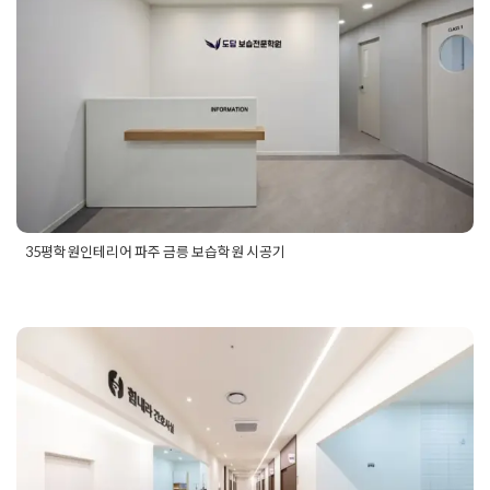
Posted on
2025년 5월 23일
by
DOPAMIN
35평학원인테리어 파주 금릉 보습학원 시공기
Posted in
Academy
Tagged
30평대학원인테리어
,
30평학원인
테리어
,
35평학원인테리어
,
40평학원인테리어
,
보습학원디자인
,
보습학원인테리어
,
파주인테리어
,
파주인테리어업체
,
파주학원
정형외과인테리어 넓은 대기 공
인테리어
,
학원공사
,
학원디자인
,
학원인테리어디자인
,
학원인테
리어업체
,
학원인테리어전문
,
학원창업
,
학원창업인테리어
간과 병동이 있는 대형 병원 시공
현장