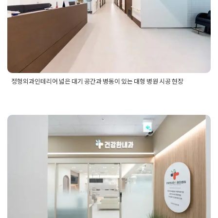
Posted on
2025년 5월 12일
by
DOPAMIN
정형외과인테리어 넓은 대기 공간과 병동이 있는 대형 병원 시공 현장
Posted in
병원인테리어
Tagged
개원인테리어
,
대형병원인테리
어
,
라운지인테리어
,
병동인테리어
,
병원대기실인테리어
,
병원라
운지인테리어
,
병원로비인테리어
,
병원시공
,
병원인테리어
,
병원
병원인테리어디자인 우드를 활용
인테리어업체
,
상담실인테리어
,
수술실인테리어
,
입원실인테리
어
,
정형외과인테리어
한 광주 운암동 내과 리모델링
Posted on
2025년 5월 12일
by
DOPAMIN