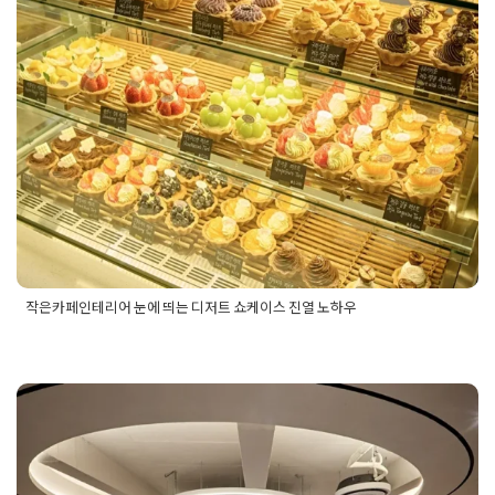
작은카페인테리어 눈에 띄는 디
사무실리모델링비용
,
사무실인테리어
,
사무실인테리어비용
,
오
저트 쇼케이스 진열 노하우
피스인테리어
Posted on
2026년 1월 30일
by
DOPAMIN
작은카페인테리어 눈에 띄는 디저트 쇼케이스 진열 노하우
Posted in
Cafe
Tagged
가게인테리어
,
디저트가게인테리어
,
디
저트카페인테리어
,
매장인테리어
,
상가인테리어
,
상업공간인테
리어
,
소형카페인테리어
,
쇼룸인테리어
,
작은카페인테리어
,
전시
사무실리모델링 인테리어 변화가
인테리어
,
카페공사
,
카페매장인테리어
,
카페시공
,
카페인테리어
,
카페창업
,
팝업스토어인테리어
주는 영향력