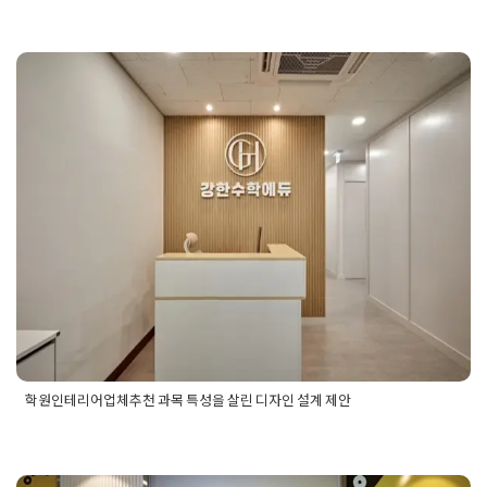
Posted in
Car shop
Tagged
강남상가인테리어
,
강남상업공간인
테리어
,
강남인테리어
,
강남인테리어업체
,
강남인테리어잘하는
곳
,
디테일링샵인테리어
,
상가인테리어
,
상업공간인테리어
,
상업
학원인테리어업체추천 과목 특성
인테리어
,
서초구인테리어
,
서초동인테리어
,
서초상가인테리어
,
서초인테리어
,
썬팅샵시공
,
썬팅샵인테리어
,
카샵인테리어
을 살린 디자인 설계 제안
Posted on
2025년 7월 21일
by
DOPAMIN
학원인테리어업체추천 과목 특성을 살린 디자인 설계 제안
Posted in
Academy
Tagged
경기도학원인테리어
,
수학학원인테
리어
,
수학학원인테리어디자인
,
파주학원인테리어
,
학원디자인
,
학원인테리어
,
학원인테리어견적
,
학원인테리어비용
,
학원인테