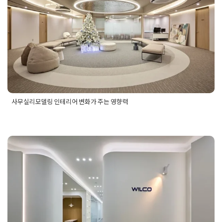
Posted on
2026년 1월 29일
by
DOPAMIN
사무실리모델링 인테리어 변화가 주는 영향력
Posted in
사무실인테리어
Tagged
기업인테리어
,
대기업인테리
어
,
사무실공사
,
사무실디자인
,
사무실리모델링
,
사무실인테리어
,
사무실인테리어비용
,
사무실인테리어업체
,
오피스인테리어
,
지
인테리어비교견적 업체 선정 기
식산업센터인테리어
,
회사인테리어
준 세 가지만 확인해 보세요
Posted on
2026년 1월 23일
by
DOPAMIN