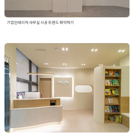
기업인테리어 사무실 시공 트렌드 파악하기
Posted in
사무실인테리어
Tagged
기업사무실인테리어
,
기업인
테리어
,
사무실공사
,
사무실디자인
,
사무실인테리어
,
사무실인테
리어견적
,
사무실인테리어비용
,
사무실인테리어업체
,
사무실인
학원인테리어비용 A부터 Z까지
테리어트렌드
,
오피스인테리어
,
지식산업센터인테리어
,
회사인
테리어
투명하게 공개하는 업체
Posted on
2025년 12월 11일
by
DOPAMIN