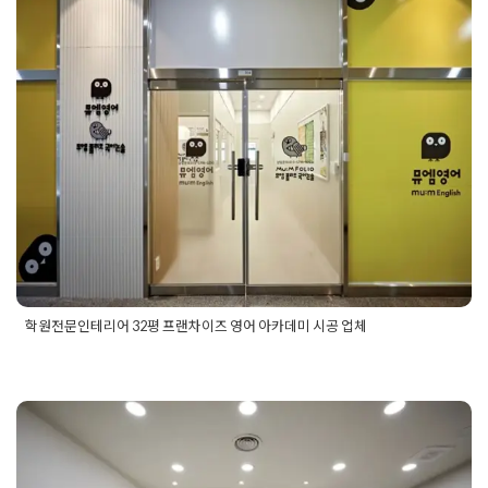
학원전문인테리어 32평 프랜차
리어업체
,
학원인테리어업체추천
,
학원인테리어전문
이즈 영어 아카데미 시공 업체
Posted on
2025년 5월 23일
by
DOPAMIN
학원전문인테리어 32평 프랜차이즈 영어 아카데미 시공 업체
Posted in
Academy
Tagged
25평학원인테리어
,
30평학원인테
리어
,
32평학원인테리어
,
35평학원인테리어
,
강의실인테리어
,
뮤엠학원인테리어
,
상담실인테리어
,
아카데미인테리어
,
영어학
35평학원인테리어 파주 금릉 보
원인테리어
,
파주학원인테리어
,
학원상담실인테리어
,
학원인테
리어
,
학원인테리어견적
,
학원인테리어비용
,
학원인테리어업체
,
습학원 시공기
학원전문인테리어