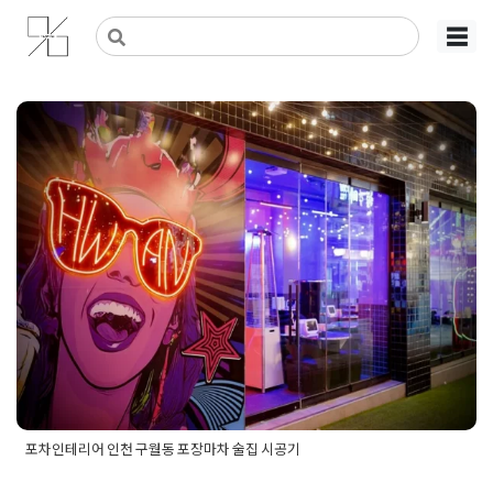
Skip
사무실인테리어 디자인 공사 비용견적 플랫폼
사무실인테리어 916
☰
to
content
포차인테리어 인천 구월동 포장
마차 술집 시공기
Posted on
2026년 2월 3일
by
DOPAMIN
포차인테리어 인천 구월동 포장마차 술집 시공기
Posted in
izakaya Sushi
Tagged
가게인테리어
,
구월동인테리어
,