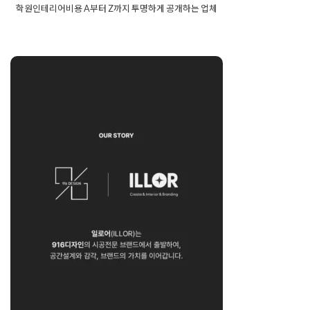
학원인테리어비용 A부터 Z까지 투명하게 공개하는 업체
Posted in
Academy
Tagged
아카데이미인테리어
,
어학원인테리
어
,
영어학원인테리어
,
인테리어전문
,
학원인테리어
,
학원인테리
어견적
,
학원인테리어비용
,
학원인테리어업체
,
학원인테리어전
916디자인X일로어
문
,
학원전문인테리어
Posted on
2025년 12월 6일
by
DOPAMIN