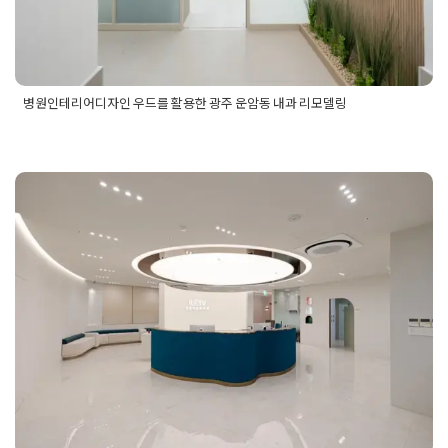
병원인테리어디자인 우드를 활용한 광주 운암동 내과 리모델링
Posted in
병원인테리어
Tagged
개원인테리어
,
광주병원인테리
어
,
광주인테리어
,
광주인테리어업체
,
내과인테리어
,
내과인테리
어디자인
,
병원공사
,
병원디자인
,
병원인테리어
,
병원인테리어디
피부과인테리어 광주 선운지구
자인
,
병원인테리어업체
,
병원인테리어전문
,
병원입구인테리어
,
병원출입구인테리어
,
병원파사드
내과 의원 확장이전 공사
Posted on
2025년 4월 23일
by
DOPAMIN