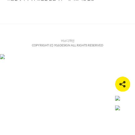
Posted in
Office
Tagged
가구쇼룸
,
가구쇼룸인테리어
,
가구스
튜디오
,
가구스튜디오인테리어
,
쇼룸인테리어
,
스튜디오인테리
어
,
파주인테리어
,
파주인테리어업체
,
파주인테리어잘하는곳
,
팝
업스토어인테리어
916디자인
COPYRIGHT (C) 916DESIGN ALL RIGHTS RESERVED