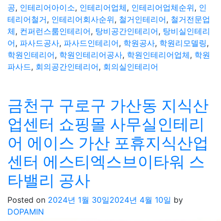
공
,
인테리어아이소
,
인테리어업체
,
인테리어업체순위
,
인
테리어철거
,
인테리어회사순위
,
철거인테리어
,
철거전문업
체
,
컨퍼런스룸인테리어
,
탕비공간인테리어
,
탕비실인테리
어
,
파사드공사
,
파사드인테리어
,
학원공사
,
학원리모델링
,
학원인테리어
,
학원인테리어공사
,
학원인테리어업체
,
학원
파사드
,
회의공간인테리어
,
회의실인테리어
금천구 구로구 가산동 지식산
업센터 쇼핑몰 사무실인테리
어 에이스 가산 포휴지식산업
센터 에스티엑스브이타워 스
타밸리 공사
Posted on
2024년 1월 30일
2024년 4월 10일
by
DOPAMIN