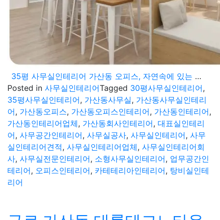
35평 사무실인테리어 가산동 오피스, 자연속에 있는 듯한 편안함
Posted in
사무실인테리어
Tagged
30평사무실인테리어
,
35평사무실인테리어
,
가산동사무실
,
가산동사무실인테리
어
,
가산동오피스
,
가산동오피스인테리어
,
가산동인테리어
,
가산동인테리어업체
,
가산동회사인테리어
,
대표실인테리
어
,
사무공간인테리어
,
사무실공사
,
사무실인테리어
,
사무
실인테리어견적
,
사무실인테리어업체
,
사무실인테리어회
사
,
사무실전문인테리어
,
소형사무실인테리어
,
업무공간인
테리어
,
오피스인테리어
,
카테테리아인테리어
,
탕비실인테
리어