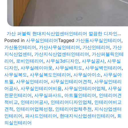
가산 퍼블릭 현대지식산업센터인테리어 깔끔한 디자인과 실용적인 레이아웃
Posted in
사무실인테리어
Tagged
가산동사무실인테리어
,
가산동인테리어
,
가산사무실인테리어
,
가산인테리어
,
가산
지식산업센터
,
가산지식산업센터인테리어
,
가산퍼블릭인테
리어
,
로비인테리어
,
사무실3d디자인
,
사무실공사
,
사무실
디자인
,
사무실레이아웃
,
사무실배치도
,
사무실벽인테리어
,
사무실복도
,
사무실복도인테리어
,
사무실아이소
,
사무실아
트월
,
사무실인테리어
,
사무실인테리어견적
,
사무실인테리
어공사
,
사무실인테리어비용
,
사무실인테리어업체
,
사무실
전문인테리어
,
사무실파사드
,
아트월인테리어
,
인테리어견
적비교
,
인테리어공사
,
인테리어디자인업체
,
인테리어비교
견적
,
인테리어업체선정
,
인테리어업체추천
,
지식산업센터
인테리어
,
파사드인테리어
,
현대지식산업센터인테리어
,
회
의실인테리어