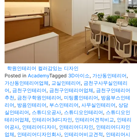
학원인테리어 컬러감있는 디자인
Posted in
Academy
Tagged
3D아이소
,
가산동인테리어
,
가산동인테리어업체
,
교실인테리어
,
금천구사무실인테리
어
,
금천구인테리어
,
금천구인테리어업체
,
금천구인테리어
추천
,
금천구학원인테리어
,
미팅룸인테리어
,
방음부스인테
리어
,
방음인테리어
,
부스인테리어
,
사무실인테리어
,
상담
실인테리어
,
스튜디오공사
,
스튜디오인테리어
,
스튜디오인
테리어업체
,
인테리어3d디자인
,
인테리어견적비교
,
인테리
어공사
,
인테리어디자이
,
인테리어디자인
,
인테리어디자인
업체
,
인테리어디자인회사
,
인테리어비교견적
,
인테리어시