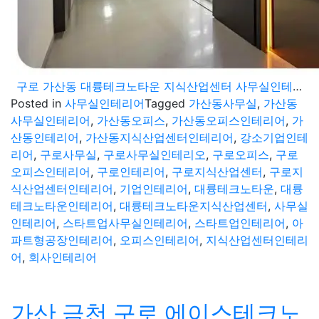
구로 가산동 대륭테크노타운 지식산업센터 사무실인테리어 시공기
Posted in
사무실인테리어
Tagged
가산동사무실
,
가산동
사무실인테리어
,
가산동오피스
,
가산동오피스인테리어
,
가
산동인테리어
,
가산동지식산업센터인테리어
,
강소기업인테
리어
,
구로사무실
,
구로사무실인테리오
,
구로오피스
,
구로
오피스인테리어
,
구로인테리어
,
구로지식산업센터
,
구로지
식산업센터인테리어
,
기업인테리어
,
대륭테크노타운
,
대륭
테크노타운인테리어
,
대륭테크노타운지식산업센터
,
사무실
인테리어
,
스타트업사무실인테리어
,
스타트업인테리어
,
아
파트형공장인테리어
,
오피스인테리어
,
지식산업센터인테리
어
,
회사인테리어
가산 금천 구로 에이스테크노