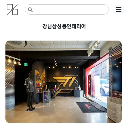
Skip
사무실인테리어 디자인 공사 비용견적 플랫폼
사무실인테리어 916
☰
to
content
강남삼성동인테리어
강남 삼성동 티원 사옥 17평 굿즈
샵인테리어 시공기
Posted on
2023년 12월 8일
by
DOPAMIN