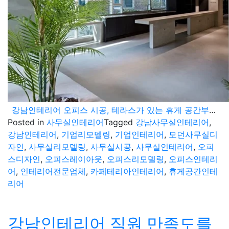
강남인테리어 오피스 시공, 테라스가 있는 휴게 공간부터 개방형 라운지까지
Posted in
사무실인테리어
Tagged
강남사무실인테리어
,
강남인테리어
,
기업리모델링
,
기업인테리어
,
모던사무실디
자인
,
사무실리모델링
,
사무실시공
,
사무실인테리어
,
오피
스디자인
,
오피스레이아웃
,
오피스리모델링
,
오피스인테리
어
,
인테리어전문업체
,
카페테리아인테리어
,
휴게공간인테
리어
강남인테리어 직원 만족도를