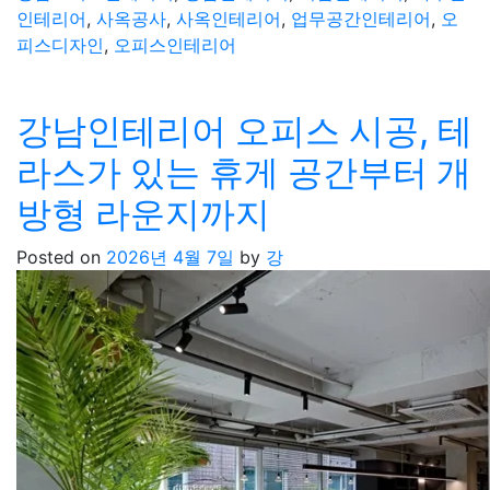
인테리어
,
사옥공사
,
사옥인테리어
,
업무공간인테리어
,
오
피스디자인
,
오피스인테리어
강남인테리어 오피스 시공, 테
라스가 있는 휴게 공간부터 개
방형 라운지까지
Posted on
2026년 4월 7일
by
강