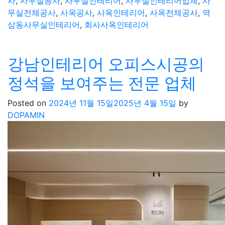
사
,
사무실공사
,
사무실인테리어
,
사무실인테리어업체
,
사
무실전체공사
,
사옥공사
,
사옥인테리어
,
사옥전체공사
,
역
삼동사무실인테리어
,
회사사옥인테리어
강남인테리어 오피스시공의
정석을 보여주는 전문 업체
Posted on
2024년 11월 15일
2025년 4월 15일
by
DOPAMIN