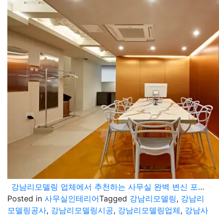
강남리모델링 업체에서 추천하는 사무실 완벽 변신 포트폴리오
Posted in
사무실인테리어
Tagged
강남리모델링
,
강남리
모델링공사
,
강남리모델링시공
,
강남리모델링업체
,
강남사