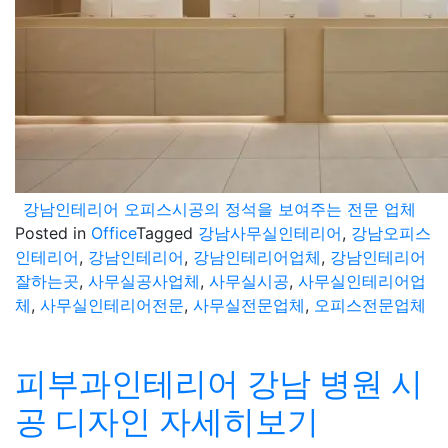
강남인테리어 오피스시공의 정석을 보여주는 전문 업체
Posted in
Office
Tagged
강남사무실인테리어
,
강남오피스
인테리어
,
강남인테리어
,
강남인테리어업체
,
강남인테리어
잘하는곳
,
사무실공사업체
,
사무실시공
,
사무실인테리어업
체
,
사무실인테리어전문
,
사무실전문업체
,
오피스전문업체
피부과인테리어 강남 병원 시
공 디자인 자세히보기