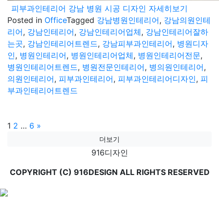
피부과인테리어 강남 병원 시공 디자인 자세히보기
Posted in
Office
Tagged
강남병원인테리어
,
강남의원인테
리어
,
강남인테리어
,
강남인테리어업체
,
강남인테리어잘하
는곳
,
강남인테리어트렌드
,
강남피부과인테리어
,
병원디자
인
,
병원인테리어
,
병원인테리어업체
,
병원인테리어전문
,
병원인테리어트렌드
,
병원전문인테리어
,
병의원인테리어
,
의원인테리어
,
피부과인테리어
,
피부과인테리어디자인
,
피
부과인테리어트렌드
글
Page
Page
Page
1
2
…
6
»
더보기
페
916디자인
이
COPYRIGHT (C) 916DESIGN ALL RIGHTS RESERVED
지
매