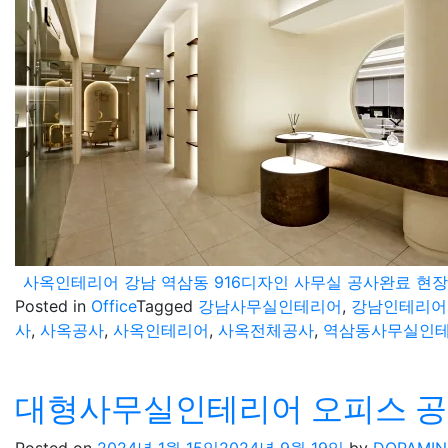
사옥인테리어 강남 역삼동 916디자인 사무실 공사완료 현장
Posted in
Office
Tagged
강남사무실인테리어
,
강남인테리어
사
,
사옥공사
,
사옥인테리어
,
사옥전체공사
,
역삼동사무실인
대형사무실인테리어 오피스 공