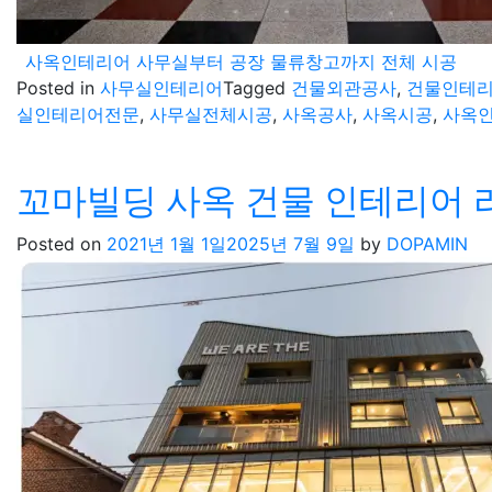
사옥인테리어 사무실부터 공장 물류창고까지 전체 시공
Posted in
사무실인테리어
Tagged
건물외관공사
,
건물인테
실인테리어전문
,
사무실전체시공
,
사옥공사
,
사옥시공
,
사옥
꼬마빌딩 사옥 건물 인테리어
Posted on
2021년 1월 1일
2025년 7월 9일
by
DOPAMIN