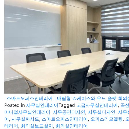
스마트오피스인테리어 | 매립형 쇼케이스와 우드 슬랫 회
Posted in
사무실인테리어
Tagged
고급사무실인테리어
,
곡
미니멀사무실인테리어
,
사무공간디자인
,
사무실디자인
,
사무
어
,
사무실파사드
,
스마트오피스인테리어
,
오피스리모델링
,
테리어
,
회의실보드설치
,
회의실인테리어