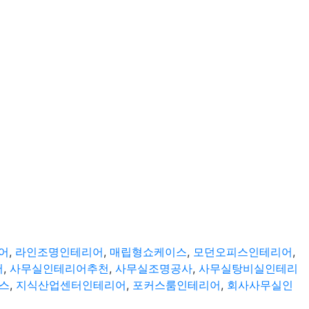
어
,
라인조명인테리어
,
매립형쇼케이스
,
모던오피스인테리어
,
어
,
사무실인테리어추천
,
사무실조명공사
,
사무실탕비실인테리
스
,
지식산업센터인테리어
,
포커스룸인테리어
,
회사사무실인