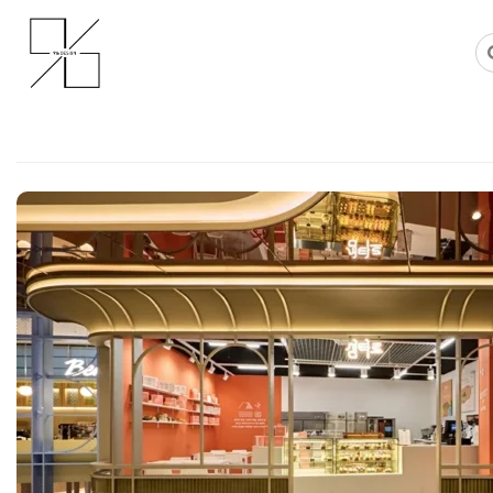
Skip
사무실인테리어 디자인 공사 비용견적 플랫폼
사무실인테리어 916
to
content
디저트가게인테리어 쇼룸 팝업스
운드 시공 업체
Posted on
2024년 10월 29일
by
DOPAMIN