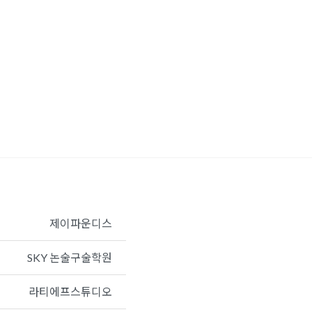
제이파운디스
SKY 논술구술학원
라티에프스튜디오