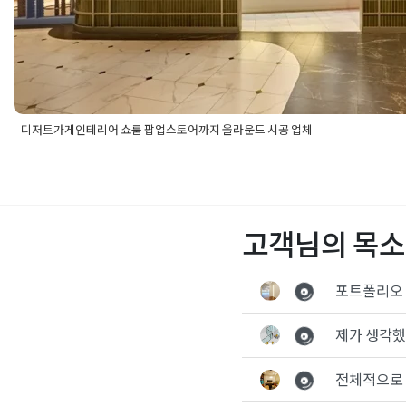
디저트가게인테리어 쇼룸 팝업스토어까지 올라운드 시공 업체
Posted in
Office
Tagged
광화문인테리어
,
디저트가게인테리어
,
테리어
,
쇼룸인테리어
,
종로인테리어
,
종로인테리어업체
,
카페인테
업스토어인테리어
,
팝업인테리어
고객님의 목소