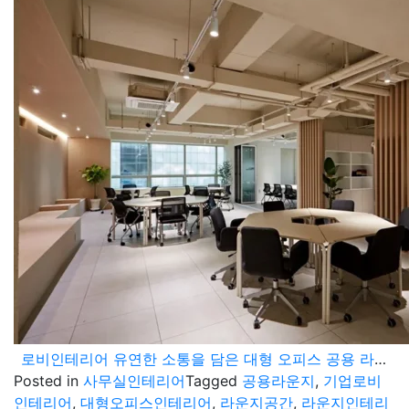
로비인테리어 유연한 소통을 담은 대형 오피스 공용 라운지 설계 사례
Posted in
사무실인테리어
Tagged
공용라운지
,
기업로비
인테리어
,
대형오피스인테리어
,
라운지공간
,
라운지인테리