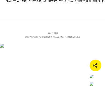
김포사무실인테리어 견적 대비 고효율 레이아웃, 라운드 벽체와 간접 조명의 감각
Posted in
사무실인테리어
Tagged
간접조명인테리어
,
고급사무실
리어
,
고효율레이아웃
,
기업사무실디자인
,
김포사무실인테리어
,
김
피스인테리어
,
김포인테리어업체
,
김포인테리어전문
,
김포지식산
인테리어
,
라운드벽체
,
맞춤형오피스디자인
,
사무실가벽공사
,
사무
사추천
,
사무실리모델링
,
사무실인테리어견적
,
사무실인테리어추
무실조명설계
,
실용적인오피스
916디자인
,
오피스레이아웃
,
오피스브랜딩
,
오
COPYRIGHT (C) 916DESIGN ALL RIGHTS RESERVED
파사드
,
오피스휴게실
,
유리파티션시공
,
입구인테리어
,
카페테리아
리어
,
트렌디한사무실
,
폰부스제작
,
합리적인인테리어비용
,
화이트
인테리어
,
휴게공간디자인