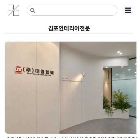
Skip
사무실인테리어 디자인 공사 비용견적 플랫폼
사무실인테리어 916
☰
to
content
김포인테리어전문
김포사무실인테리어 견적 대비 고
율 레이아웃, 라운드 벽체와 간접 
의 감각적 조화
Posted on
2026년 5월 15일
by
강