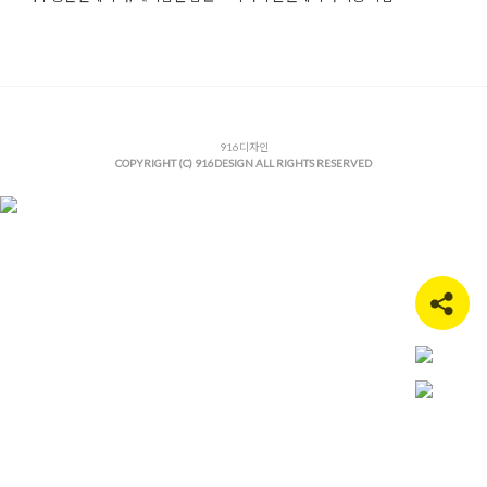
Posted in
사무실인테리어
Tagged
그리너리인테리어
,
그린인테
리어
,
내추럴인테리어
,
사무공간인테리어
,
사무공간플랜테리어
,
사무실공간인테리어
,
사무실인테리어
,
사무실플랜테리어
,
오피
스인테리어
,
오피스플랜테리어
,
플랜테리어
,
플랜테리어인테리
어
916디자인
COPYRIGHT (C) 916DESIGN ALL RIGHTS RESERVED