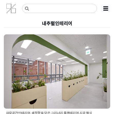
Skip
사무실인테리어 디자인 공사 비용견적 플랫폼
사무실인테리어 916
☰
to
content
내추럴인테리어
사무공간인테리어, 쾌적함을 담
은 그리너리 플랜테리어 시공 핵
심
Posted on
2026년 5월 21일
by
선영 진
사무공간인테리어, 쾌적함을 담은 그리너리 플랜테리어 시공 핵심