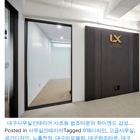
대구사무실인테리어 서초동 법조타운의 하이엔드 감성을 대구에 그대로 옮기다
Posted in
사무실인테리어
Tagged
916디자인
,
고급사무실
,
공간디자인
,
노출천장
,
대구리모델링
,
대구법조타운
,
대구