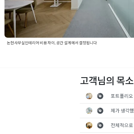
논현사무실인테리어 비용 차이, 공간 설계에서 결정됩니다
Posted in
사무실인테리어
Tagged
논현동사무실인테리어
,
논현사
리어
,
논현오피스인테리어
,
사무공간설계
,
사무실설계
,
사무실인테
업무공간인테리어
,
오피스인테리어
,
인테리어비용
고객님의 목소