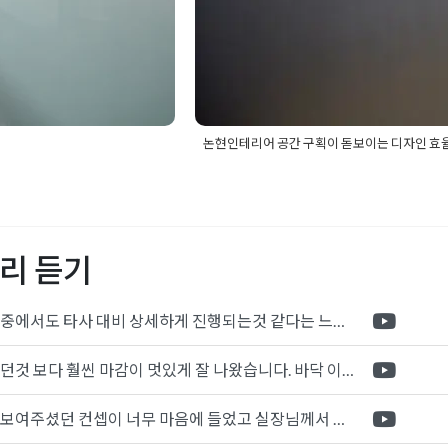
논현인테리어 공간 구획이 돋보이는 디자인 효
무실설계
,
논현사무실인테
Posted in
사무실인테리어
Tagged
논
리어
,
사무실인테리어비용
,
논현오피스인테리어
,
논현인테리어
,
사
실인테리어
,
오피스공간구획
,
오피스디
리 듣기
포트폴리오 중에서도 타사 대비 상세하게 진행되는것 같다는 느낌을 많이 받았습니다. 시공 기반과 디자인기반의 인테리어 회사의 차이점을 알게되었는데 인테리어 디자인 기반의 회사와의 컨텍이 굉장히 만족스러웠습니다.
제가 생각했던것 보다 훨씬 마감이 멋있게 잘 나왔습니다. 바닥 이라던지 벽지색상 그리고 통유리로 추천 해주신것도 참 좋았습니다. 916의 노하우를 잘 살려서 공사는 잘 마무리 된것 같습니다.
전체적으로 보여주셨던 컨셉이 너무 마음에 들었고 실장님께서 개인적으로 만족감 있는 공사를 하고 있다는 느낌이 좋았습니다.