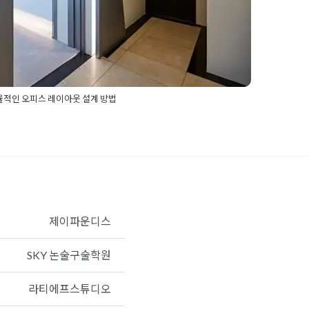
율적인 오피스 레이아웃 설계 방법
현사무실디자인
,
논현사무실인테리어
,
논현오피스디자인
,
무실공간구획
,
사무실디자인
,
사무실레이아웃설계
,
사무
자인
,
오피스레이아웃설계
,
오피스인테리어
제이파운디스
SKY 논술구술학원
라티에프스튜디오