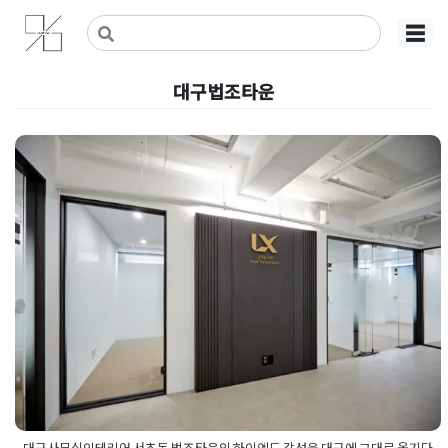
Skip
사무실인테리어 디자인 공사 비용견적 플랫폼
사무실인테리어 916
☰
to
content
대구법조타운
대구사무실인테리어 서초동 법조
타운의 하이엔드 감성을 대구에
그대로 옮기다
Posted on
2026년 5월 15일
by
강
대구사무실인테리어 서초동 법조타운의 하이엔드 감성을 대구에 그대로 옮기다