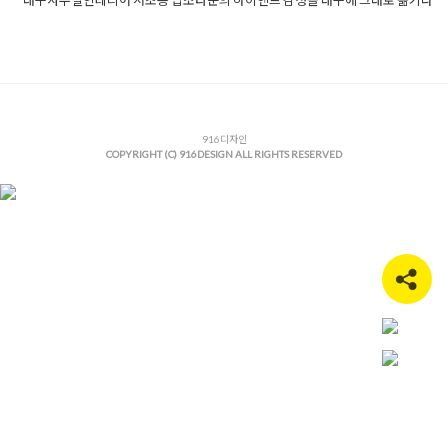
Posted in
사무실인테리어
Tagged
916디자인
,
고급사무실
,
공간
디자인
,
노출천장
,
대구리모델링
,
대구법조타운
,
대구사무실인테
리어
,
대구상가인테리어
,
대구오피스인테리어
,
대구인테리어
,
대
구인테리어디자인
,
라인조명
,
로펌인테리어
,
미니멀오피스
,
법률
사무소인테리어
,
법무법인인테리어
,
사무실공사
,
사무실리모델링
,
서초동스타일
,
안개시트지
,
오피스디자인
916디자인
,
오피스플래닝
,
오피스
COPYRIGHT (C) 916DESIGN ALL RIGHTS RESERVED
휴게실
,
유리가벽
,
인테리어그램
,
전문직인테리어
,
탕비실인테리
어
,
폰부스시공
,
플랜테리어
,
하이엔드인테리어