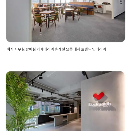
Posted on
2023년 7월 6일
by
DOPAMIN
리어업체
,
아트월인테리어
,
오피스인테리어
,
인테리어디자인
,
인
테리어사인물
,
인테리어소품
,
인테리어컨셉
,
카페테리아인테리
어
,
파사드인테리어
,
플랜테리어인테리어
,
회사사무실인테리어
,
회사인테리어
,
회사카페테리아
,
휴게실인테리어
회사 사무실 탕비실 카페테리아 휴게실 요즘 대세 트렌드 인테리어
Posted in
사무실인테리어
Tagged
라운지인테리어
,
로비인테리
어
,
사무실공사
,
사무실디자인
,
사무실라운지
,
사무실레이아웃
,
사무실로비
,
사무실인테리어
,
사무실인테리어업체
,
사무실카페
강남 사옥 지상5층 지하 2층 건물
테리아
,
사무실컨셉
,
사무실탕비실
,
사무실휴게실
,
인테리어가구
,
인테리어디자인
,
인테리어전문업체
,
인테리어조명
,
인테리어트
인테리어 현대적인 건축디자인
렌드
,
카페테리아디자인
,
탕비실디자인
,
트렌드인테리어
,
회사라
운지
,
회사로비
,
회사인테리어
,
회사카페테리아
,
회사탕비실
,
회
완성
사휴게실
,
휴게실디자인
Posted on
2023년 5월 24일
by
DOPAMIN