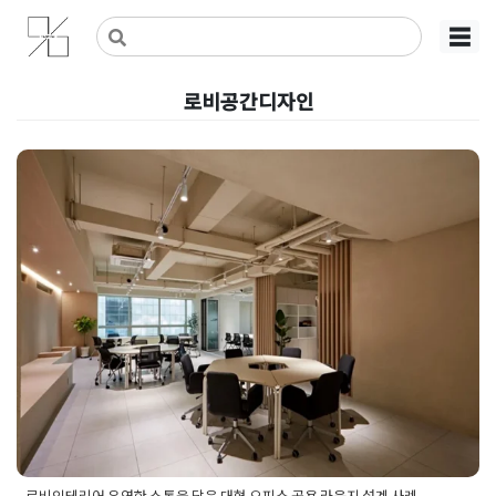
Skip
사무실인테리어 디자인 공사 비용견적 플랫폼
사무실인테리어 916
☰
to
content
로비공간디자인
로비인테리어 유연한 소통을 담
은 대형 오피스 공용 라운지 설계
사례
Posted on
2026년 5월 20일
by
선영 진
로비인테리어 유연한 소통을 담은 대형 오피스 공용 라운지 설계 사례