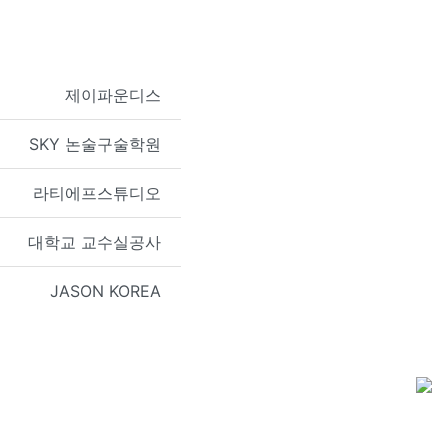
제이파운디스
SKY 논술구술학원
라티에프스튜디오
대학교 교수실공사
JASON KOREA