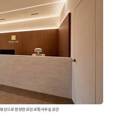
던 로펌사무실 공간
 동선으로 완성한 모던 로펌사무실 공간
조명인테리어
,
고급사무실인테리어
,
고급오피스인테
어
,
리셉션인테리어
,
모던사무실인테리어
,
법조인테리
조명인테리어
,
사무실동선레이아웃
,
사무실동선설계
,