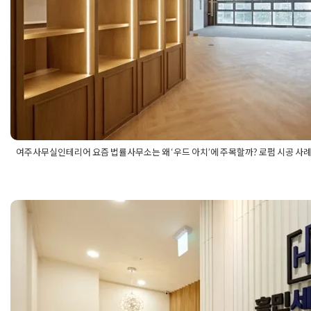
여주사무실인테리어 요즘 법률사무소는 왜 ‘우드 아치’에 주목할까? 로펌 시공 사례
Posted in
사무실인테리어
Tagged
간접조명인테리어
,
감성오피스
중개사사무실인테리어
,
로펌인테리어
,
맞춤가구제작
,
모던오피스
사무소인테리어
,
법인사무실인테리어
,
법조타운인테리어
,
변호사
송도사무실인테리어 30평대 로펌오
인
,
사무실리모델링
,
사무실수납장제작
,
사무실파사드
,
상업공간인
리어
,
아치형인테리어
,
여주사무실인테리어
,
여주오피스인테리어
,
효율을 극대화한 가벽 레이아웃
어추천
,
오피스인테리어
,
우드인테리어
,
유노이아법률사무소
,
인테
카페같은사무실
,
헤링본마루
Posted on
2026년 5월 13일
by
강