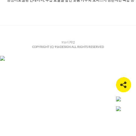
Posted in
공장인테리어 리모델링 공사
Tagged
공장내부공사
,
공
디자인
,
공장내부인테리어
,
공장노출천장인테리어
,
공장리노베이
장리모델링
,
공장리모델링시공
,
공장리모델링업체
,
공장사무실인
공장수납인테리어
,
공장시공사례
,
공장인테리어
,
공장인테리어시
장인테리어업체
,
맞춤가구디자인
,
모던공장인테리어
,
복합공간인
연구소인테리어
,
오피스인테리어
916디자인
,
인테리어전문업체
,
화이트공장
COPYRIGHT (C) 916DESIGN ALL RIGHTS RESERVED
어