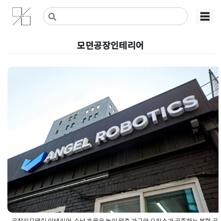
Skip
사무실인테리어 디자인 공사 비용견적 플랫폼
사무실인테리어 916
☰
to
content
모던공장인테리어
공장리모델링 인테리어, 수납 효
높인 맞춤 가구와 오피스가 공존
복합 공간 시공
Posted on
2026년 1월 8일
by
강
공장리모델링 인테리어, 수납 효율을 높인 맞춤 가구와 오피스가 공존하는 복합 공