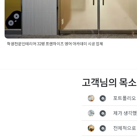
학원전문인테리어 32평 프랜차이즈 영어 아카데미 시공 업체
Posted in
Academy
Tagged
25평학원인테리어
,
30평학원인테리
학원인테리어
,
강의실인테리어
,
뮤엠학원인테리어
,
상담실인테리
학원인테리어
,
파주학원인테리어
,
학원상담실인테리어
,
학원인테
원인테리어비용
,
학원인테리어업체
,
학원전문인테리어
고객님의 목소