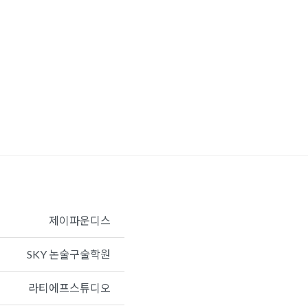
제이파운디스
SKY 논술구술학원
라티에프스튜디오