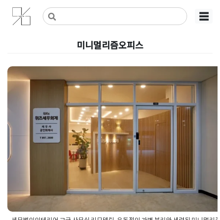
Skip
사무실인테리어 디자인 공사 비용견적 플랫폼
사무실인테리어 916
☰
to
content
미니멀리즘오피스
세무법인인테리어 고급 사무실 리
델링, 유동적인 가벽 분리와 세련
미니멀리즘 구현
Posted on
2026년 6월 2일
by
강