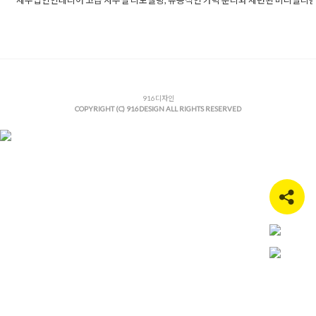
세무법인인테리어 고급 사무실 리모델링, 유동적인 가벽 분리와 세련된 미니멀리즘
Posted in
사무실인테리어
Tagged
간접조명인테리어
,
강남사무실
리어
,
고급사무실리모델링
,
고급사무실인테리어
,
고급오피스디자
표실인테리어
,
맞춤형오피스인테리어
,
미니멀리즘오피스
,
미니멀
디자인
,
법인사무실리모델링
,
사무실가벽분리
,
사무실레이아웃설
무실리모델링추천
,
사무실아트월
,
사무실인테리어비용
,
사무실파
세무법인인테리어
,
세무사사무실공사
916디자인
,
세무사사무실인테리어
,
아
COPYRIGHT (C) 916DESIGN ALL RIGHTS RESERVED
인테리어
,
오피스브랜딩디자인
,
오피스인테리어디자인
,
오피스인
전문
,
우드템바바드
,
웨인스코팅오피스
,
유리가벽시공
,
탕비실인테
하이엔드사무실디자인
,
회계법인인테리어
,
회의실리모델링