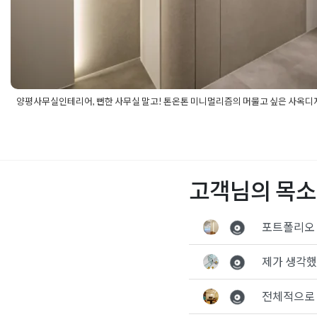
양평사무실인테리어, 뻔한 사무실 말고! 톤온톤 미니멀리즘의 머물고 싶은 사옥디
Posted in
사무실인테리어
Tagged
간접조명디자인
,
감성사무실
,
무실인테리어
,
라운드벽인테리어
,
모던사무실인테리어
,
미니멀리
사무실공사
,
사무실디자인
,
사무실리모델링
,
사무실인테리어견적
,
자인
,
사옥인테리어
,
상업공간인테리어
,
양평사무실디자인
,
양평사
고객님의 목소
어
,
업무공간디자인
,
예쁜사무실
,
오피스디자인
,
오피스레이아웃
,
자인
,
조명인테리어
,
탕비실인테리어
,
톤온톤인테리어
,
회의실인테