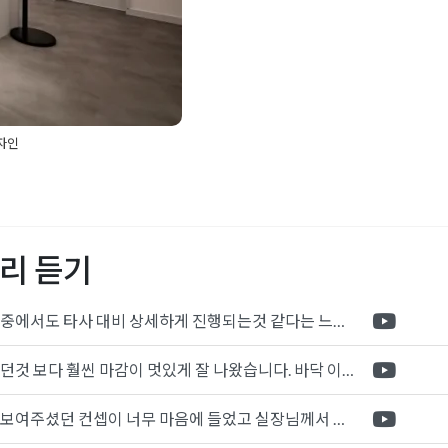
자인
강남사무실인테리어
,
고급사
즘인테리어
,
브랜딩인테리어
,
사무실인테리어추천
,
사옥디
무실인테리어
,
양평인테리
리 듣기
오피스리모델링
,
인테리어디
리어
포트폴리오 중에서도 타사 대비 상세하게 진행되는것 같다는 느낌을 많이 받았습니다. 시공 기반과 디자인기반의 인테리어 회사의 차이점을 알게되었는데 인테리어 디자인 기반의 회사와의 컨텍이 굉장히 만족스러웠습니다.
제가 생각했던것 보다 훨씬 마감이 멋있게 잘 나왔습니다. 바닥 이라던지 벽지색상 그리고 통유리로 추천 해주신것도 참 좋았습니다. 916의 노하우를 잘 살려서 공사는 잘 마무리 된것 같습니다.
전체적으로 보여주셨던 컨셉이 너무 마음에 들었고 실장님께서 개인적으로 만족감 있는 공사를 하고 있다는 느낌이 좋았습니다.