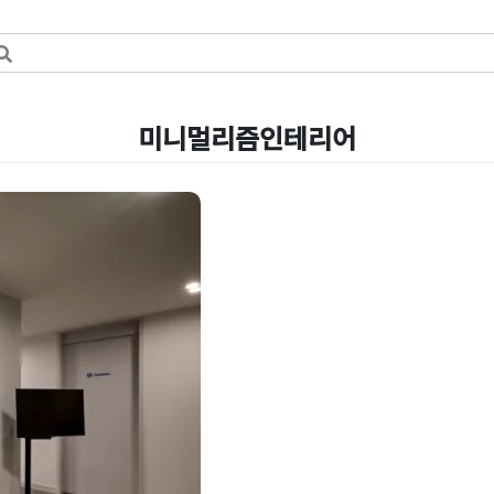
미니멀리즘인테리어
말고! 톤온톤
자인