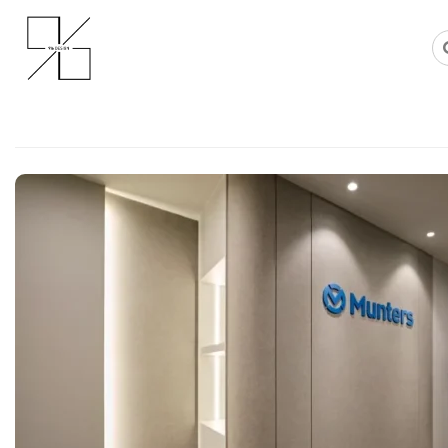
Skip
사무실인테리어 디자인 공사 비용견적 플랫폼
사무실인테리어 916
to
content
양평사무실인테리어, 뻔한 사무실 
미니멀리즘의 머물고 싶은 사옥디
Posted on
2026년 5월 15일
by
강