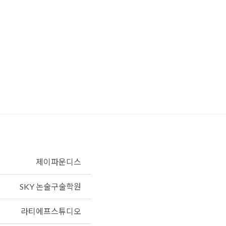
제이파운디스
SKY 논술구술학원
라티에프스튜디오