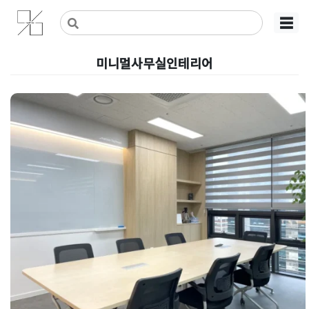
Skip
사무실인테리어 디자인 공사 비용견적 플랫폼
사무실인테리어 916
☰
to
content
미니멀사무실인테리어
스마트오피스인테리어 | 매립형 
케이스와 우드 슬랫 회의실로 사무
실리모델링 완성
Posted on
2026년 5월 20일
by
강