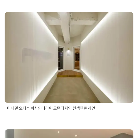
탄사무실인테리어
,
동탄상가인테리어
,
동탄오피스인테리어
,
동탄
디자인
,
동탄인테리어업체
,
동탄인테리어잘하는곳
,
동탄지식산업
미니멀 오피스 회사인테리어 모
리어
,
라인조명인테리어
,
맞춤가구제작
,
모던오피스
,
미니멀사무실
브랜딩인테리어
,
사무실공간분리
,
사무실라운지인테리어
,
사무실
던디자인 컨셉연출 제안
사무실복도디자인
,
사무실파사드디자인
,
사무실휴게공간
,
세련된
마트오피스디자인
,
안개시트지디자인
,
업무효율인테리어
,
오피스
Posted on
2023년 7월 10일
by
DOPAMIN
전문
,
오피스조명설계
,
유리파티션시공
,
인테리어현장사례
,
중대형
테리어
,
카페테리아인테리어
미니멀 오피스 회사인테리어 모던디자인 컨셉연출 제안
Posted in
사무실인테리어
Tagged
멋진사무실
,
모던사무실
,
미
니멀사무실인테리어
,
미니멀한사무실
,
사무공간인테리어
,
사무
실공사
,
사무실디자인
,
사무실디자인컨셉
,
사무실연출
,
사무실인
테리어
,
사무실컨셉
,
예쁜사무실
,
오피스공사
,
휘트니스인테리어