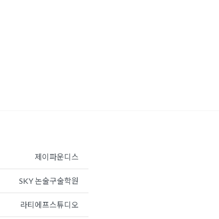
제이파운디스
SKY 논술구술학원
라티에프스튜디오