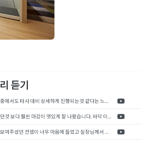
실인테리어
,
가변형가벽
,
강남
인테리어
,
미팅룸인테리어
,
무실인테리어견적
,
사무실
인테리어
,
성수동인테리어
리 듣기
어도장
,
지새인테리어
,
지식
파사드디자인
,
회사입구인
포트폴리오 중에서도 타사 대비 상세하게 진행되는것 같다는 느낌을 많이 받았습니다. 시공 기반과 디자인기반의 인테리어 회사의 차이점을 알게되었는데 인테리어 디자인 기반의 회사와의 컨텍이 굉장히 만족스러웠습니다.
제가 생각했던것 보다 훨씬 마감이 멋있게 잘 나왔습니다. 바닥 이라던지 벽지색상 그리고 통유리로 추천 해주신것도 참 좋았습니다. 916의 노하우를 잘 살려서 공사는 잘 마무리 된것 같습니다.
전체적으로 보여주셨던 컨셉이 너무 마음에 들었고 실장님께서 개인적으로 만족감 있는 공사를 하고 있다는 느낌이 좋았습니다.