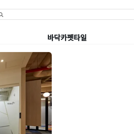
바닥카펫타일
 글라스 폴딩