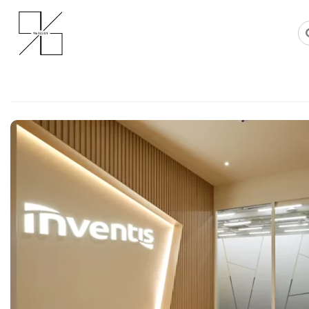
Skip
사무실인테리어 디자인 공사 비용견적 플랫폼
사무실인테리어 916
to
content
IT기업 사무실인테리어비용 절감,
도어로 라운지를 구획한 과정
Posted on
2026년 6월 17일
by
강