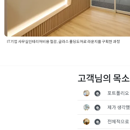
IT기업 사무실인테리어비용 절감, 글라스 폴딩도어로 라운지를 구획한 과정
Posted in
사무실인테리어
Tagged
90평사무실인테리어
,
it사무
사무실인테리어
,
글라스폴딩도어
,
노출천장인테리어
,
대형사무실
바닥카펫타일
,
사무실라운지
,
사무실리모델링
,
사무실인테리어
,
사
인테리어비용
,
사무실인테리어추천
,
사무실회의실
,
성수동사무실
고객님의 목소
업체
,
성수사무실인테리어
,
오피스인테리어
,
유리인테리어
,
인테리
산업센터인테리어
,
컬러조닝
,
탕비실인테리어
,
템바보드인테리어
,
테리어