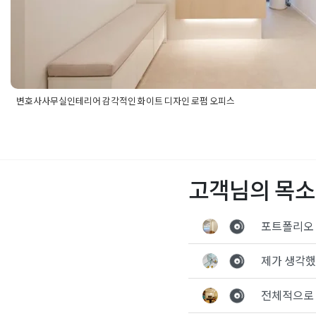
변호사사무실인테리어 감각적인 화이트 디자인 로펌 오피스
Posted in
사무실인테리어
Tagged
개인변호사사무실인테리어
,
개
테리어
,
법률사무소인테리어
,
법인인테리어
,
변호사사무실디자인
,
호사사무싫시공
,
사무실디자인
,
사무실레이아웃
,
사무실배치도
,
사
인테리어비용
,
사무실인테리어업체
,
사무실인테리어전문
,
오피스
고객님의 목소
업체