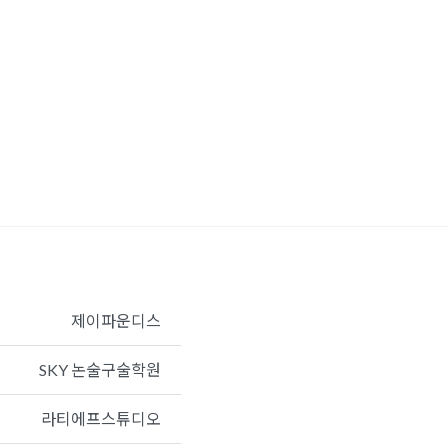
제이파운디스
SKY 논술구술학원
라티에프스튜디오