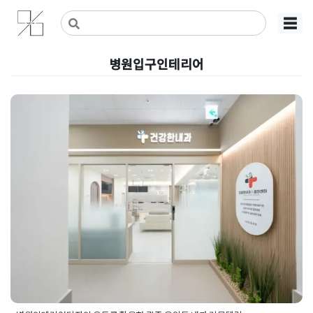
Skip
사무실인테리어 디자인 공사 비용견적 플랫폼
사무실인테리어 916
☰
to
content
병원입구인테리어
병원인테리어디자인 우드를 활용
한 광주 운암동 내과 리모델링
Posted on
2025년 5월 12일
by
DOPAMIN