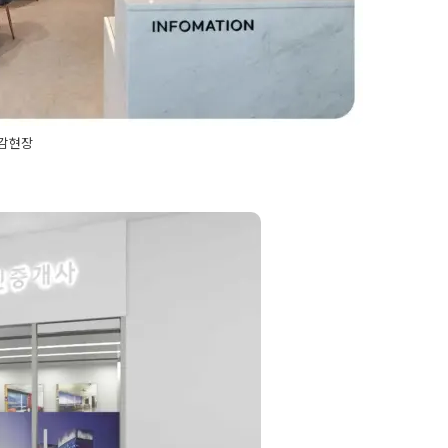
마감현장
한사무실인테리어
,
깔끔한인테리어
,
대표실인테리어
,
법
산사무실인테리어
,
부동산인테리어
,
사무공간인테리어
,
자인
,
사무실사인물
,
사무실인테리어견적
,
사무실인테리
무실인테리어 3d 디
테리어업체
,
사무실전문인테리어
,
사무실조명
,
사무실컨
공간인테리어
,
오피스인테리어
,
유즘유행하는인테리어
,
리어
,
임원실인테리어
,
회사인테리어
,
휴게실인테리어
MIN