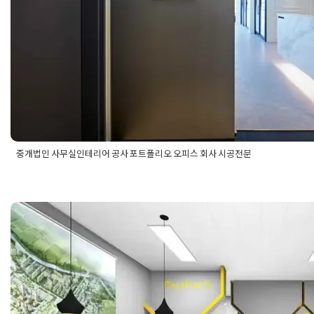
중개법인 사무실인테리어 공사 포트폴리오 오피스 회사 시공전문
Posted in
사무실인테리어
Tagged
법무법인인테리어
,
법인공사
,
법인인테리어
,
사무실공사전문
,
사무실입구인테리어
,
사무실컨셉
,
사전문
,
중개법인디자인
,
중개법인사무실디자인
,
중개법인사무실
10평 부동산사무실 인테리어 디
Posted on
2019년 7월 9일
by
DOPAMIN