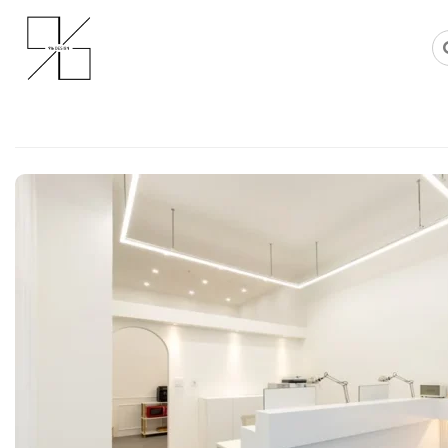
Skip
사무실인테리어 디자인 공사 비용견적 플랫폼
사무실인테리어 916
to
content
부동산사무실인테리어, 신뢰감을 주
인중개사사무소 레이아웃 팁
Posted on
2026년 6월 12일
by
선영 진