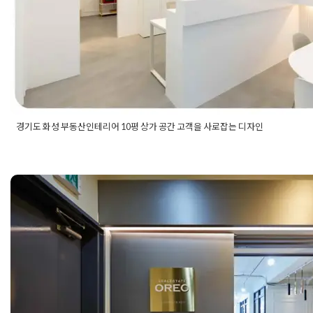
경기도 화성 부동산인테리어 10평 상가 공간 고객을 사로잡는 디자인
Posted in
사무실인테리어
Tagged
10평부동산인테리어
,
10평사
인테리어
,
공인중개사사무실인테리어
,
공인중개사인테리어
,
부동
인테리어
,
부동산인테리어
,
상가부동산인테리어
,
상가인테리어
,
소
중개법인 사무실인테리어 공사 포
상가인테리어
,
화성상가인테리어
,
화성인테리어
스 회사 시공전문
Posted on
2020년 10월 2일
by
DOPAMIN