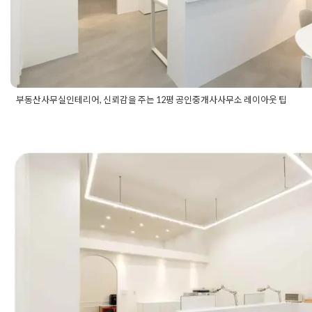
부동산사무실인테리어, 신뢰감을 주는 12평 공인중개사사무소 레이아웃 팁
Posted in
사무실인테리어
Tagged
12평부동산인테리어
,
공인중개
산사무실인테리어
,
부동산인테리어
,
사무실레이아웃
,
사무실인테
소형오피스인테리어
,
오피스인테리어
경기도 화성 부동산인테리어 10평
고객을 사로잡는 디자인
Posted on
2021년 1월 13일
by
DOPAMIN