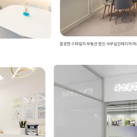
깔끔한 스타일의 부동산 법인 사무실인테리어 
사사무소인테리어
,
부동
Posted in
사무실인테리어
Tagged
깔끔
리어
,
소형부동산인테리어
,
인사무실인테리어
,
법인인테리어
,
부동
사무시조명공사
,
사무실공사
,
사무실디
 상가 공간
부동산 공인중개사 사
어공사
,
사무실인테리어비용
,
사무실인
셉
,
사무실휴게실
,
사장실인테리어
,
업무
자인제안
유행하는사무실인테리어
,
유행하는인테
Posted on
2020년 11월 25일
by
DOPA