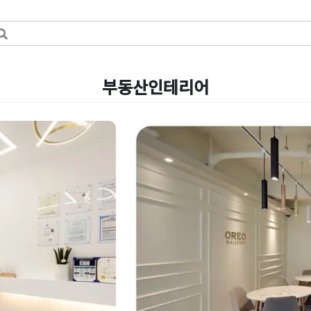
부동산인테리어
는 12평 공
깔끔한 스타일의 부
감현장
Posted on
2023년 4월 27일
by
DOPA