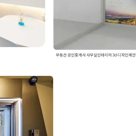
부동산 공인중개사 사무실인테리어 3d 디자인제안
무실인테리어
,
10평상가
Posted in
사무실인테리어
Tagged
공인중
산사무실
,
부동산사무실
복덕방인테리어
,
부동산사무실인테리어
,
형부동산인테리어
,
소형
트폴리오 오피