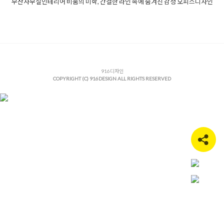
부산사무실인테리어 비움의 미학, 간결한 라인 속에 숨겨진 감성 오피스디자인
Posted in
사무실인테리어
Tagged
50평사무실인테리어
,
60평사
무실인테리어
,
간접조명디자인
,
감성인테리어
,
대표실인테리어
,
매립선반인테리어
,
모던오피스
,
미니멀인테리어
,
부산사무실공
사
,
부산사무실인테리어
,
부산상가인테리어
,
부산오피스인테리
어
,
부산인테리어비용
,
부산인테리어업체
,
부산인테리어추천
,
사
무실가벽공사
,
사무실디자인
,
916디자인
사무실레이아웃
,
사무실리모델링
,
COPYRIGHT (C) 916DESIGN ALL RIGHTS RESERVED
스톤텍스처
,
아치형인테리어
,
오피스가구배치
,
오피스디자인
,
우
드인테리어
,
유리가벽
,
직원휴게공간
,
템바보드벽면
,
하이엔드오
피스
,
호텔무드오피스
,
회의실디자인