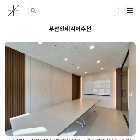
Skip
사무실인테리어 디자인 공사 비용견적 플랫폼
사무실인테리어 916
☰
to
content
부산인테리어추천
부산사무실인테리어 비움의 미
학, 간결한 라인 속에 숨겨진 감성
오피스디자인
Posted on
2026년 5월 15일
by
강