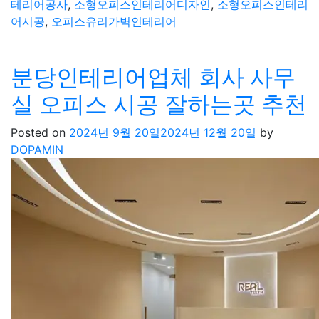
테리어공사
,
소형오피스인테리어디자인
,
소형오피스인테리
어시공
,
오피스유리가벽인테리어
분당인테리어업체 회사 사무
실 오피스 시공 잘하는곳 추천
Posted on
2024년 9월 20일
2024년 12월 20일
by
DOPAMIN