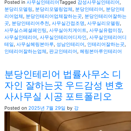
Posted in
사무실인테리어
Tagged
감성사무실인테리어
,
분당리모델링
,
분당리모델링업체
,
분당인테리어
,
분당인테
리어업체
,
분당인테리어업체잘하는곳
,
분당인테리어잘하는
곳
,
분당인테리어추천
,
사무실간접조명
,
사무실리모델링
,
사무실스페셜페인팅
,
사무실아치게이트
,
사무실유럽미장
,
사무실인테리어
,
사무실인테리어디자인
,
사무실인테리어디
테일
,
사무실헤링본마루
,
성남인테리어
,
인테리어잘하는곳
,
인테리어잘하는업체
,
판교인테리어
,
헤링본마루인테리어
분당인테리어 법률사무소 디
자인 잘하는곳 우드감성 변호
사사무실 시공 포트폴리오
Posted on
2025년 7월 29일
by
강