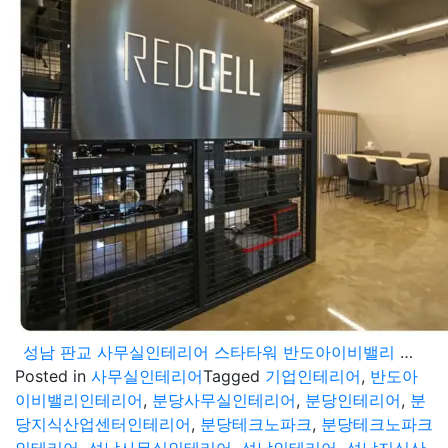
성남 판교 사무실인테리어 스타타워 반도아이비밸리 분당 테크노파크 지식산업센터 영상제작 기업 오피스 공사
Posted in
사무실인테리어
Tagged
기업인테리어
,
반도아
이비밸리인테리어
,
분당사무실인테리어
,
분당인테리어
,
분
당지식산업센터인테리어
,
분당테크노파크
,
분당테크노파크