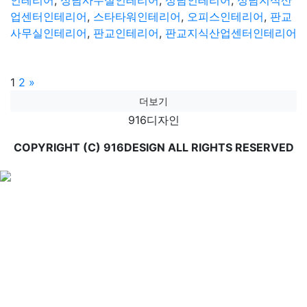
인테리어
,
성남사무실인테리어
,
성남인테리어
,
성남지식산
업센터인테리어
,
스타타워인테리어
,
오피스인테리어
,
판교
사무실인테리어
,
판교인테리어
,
판교지식산업센터인테리어
글
Page
Page
1
2
»
더보기
페
916디자인
이
COPYRIGHT (C) 916DESIGN ALL RIGHTS RESERVED
지
매
김