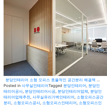
분당인테리어 소형 오피스 효율적인 공간분리 해결책 제시
Posted in
사무실인테리어
Tagged
분당인테리어
,
분당인
테리어공사
,
분당인테리어시공
,
분당인테리어업체
,
분당인
테리어업체추천
,
사무실유리가벽인테리어
,
소형오피스공간
분리
,
소형오피스공사
,
소형오피스인테리어
,
소형오피스인