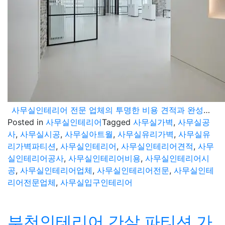
사무실인테리어 전문 업체의 투명한 비용 견적과 완성도 높은 시공
Posted in
사무실인테리어
Tagged
사무실가벽
,
사무실공
사
,
사무실시공
,
사무실아트월
,
사무실유리가벽
,
사무실유
리가벽파티션
,
사무실인테리어
,
사무실인테리어견적
,
사무
실인테리어공사
,
사무실인테리어비용
,
사무실인테리어시
공
,
사무실인테리어업체
,
사무실인테리어전문
,
사무실인테
리어전문업체
,
사무실입구인테리어
부천인테리어 간살 파티션 가