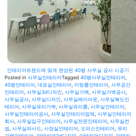
인테리어트렌드에 맞게 완성된 40평 사무실 공사 시공기
Posted in
사무실인테리어
Tagged
40평사무실인테리어
,
40평인테리어
,
대표실인테리어
,
미팅룸인테리어
,
사무공간
인테리어
,
사무실3d디자인
,
사무실가벽
,
사무실가벽공사
,
사무실공사
,
사무실디자인
,
사무실레이아웃
,
사무실복도인
테리어
,
사무실유리가벽
,
사무실유리룸
,
사무실인테리어
,
사무실인테리어공사
,
사무실인테리어업체
,
사무실인테리어
회사
,
사무실입구인테리어
,
사무실전문인테리어
,
사무실컨
셉
,
사무실파사드
,
사장실인테리어
,
오피스인테리어
,
유리
가벽인테리어
,
인테리어3d디자인
,
인테리어디자인
,
인테리