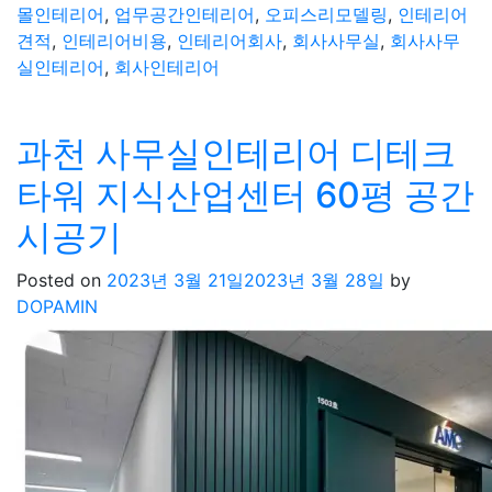
몰인테리어
,
업무공간인테리어
,
오피스리모델링
,
인테리어
견적
,
인테리어비용
,
인테리어회사
,
회사사무실
,
회사사무
실인테리어
,
회사인테리어
과천 사무실인테리어 디테크
타워 지식산업센터 60평 공간
시공기
Posted on
2023년 3월 21일
2023년 3월 28일
by
DOPAMIN