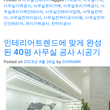
사무실가벽공사
,
사무실유리가벽
,
사무실유리가벽공사
,
사
무실유리가벽인테리어
,
사무실인테리어업체
,
사무실칸막
이
,
사무실칸막이공사
,
사무실칸막이공사비용
,
사무실칸막
인인테리어
,
유리가벽공사
,
칸막이공사
인테리어트렌드에 맞게 완성
된 40평 사무실 공사 시공기
Posted on
2023년 4월 26일
by
DOPAMIN