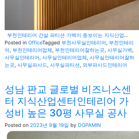
부천인테리어 간살 파티션 가벽이 돋보이는 지식산업센터 사무실
Posted in
Office
Tagged
부천사무실인테리어
,
부천인테리
어
,
부천인테리어업체
,
부천인테리어잘하는곳
,
사무실가벽
,
사무실인테리어
,
사무실인테리어업체
,
사무실인테리어잘하
는곳
,
사무실파사드
,
사무실파티션
,
외부파사드인테리어
성남 판교 글로벌 비즈니스센
터 지식산업센터인테리어 가
성비 높은 30평 사무실 공사
Posted on
2023년 9월 19일
by
DOPAMIN