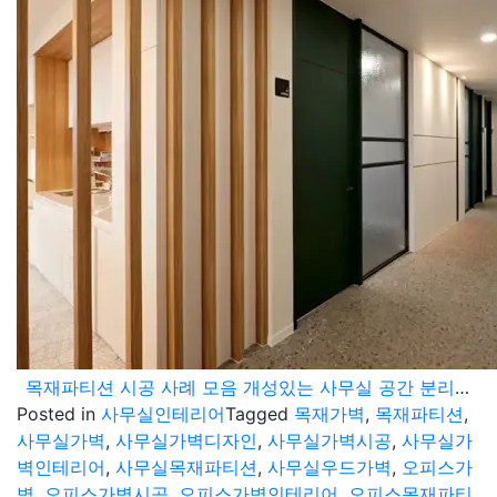
목재파티션 시공 사례 모음 개성있는 사무실 공간 분리 가벽 제작
Posted in
사무실인테리어
Tagged
목재가벽
,
목재파티션
,
사무실가벽
,
사무실가벽디자인
,
사무실가벽시공
,
사무실가
벽인테리어
,
사무실목재파티션
,
사무실우드가벽
,
오피스가
벽
,
오피스가벽시공
,
오피스가벽인테리어
,
오피스목재파티