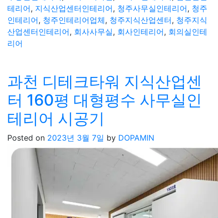
테리어
,
지식산업센터인테리어
,
청주사무실인테리어
,
청주
인테리어
,
청주인테리어업체
,
청주지식산업센터
,
청주지식
산업센터인테리어
,
회사사무실
,
회사인테리어
,
회의실인테
리어
과천 디테크타워 지식산업센
터 160평 대형평수 사무실인
테리어 시공기
Posted on
2023년 3월 7일
by
DOPAMIN