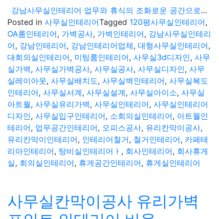
강남사무실인테리어 업무와 휴식의 조화로운 공간으로 구성한 120평 사무실
Posted in
사무실인테리어
Tagged
120평사무실인테리어
,
OA룸인테리어
,
가벽공사
,
가벽인테리어
,
강남사무실인테리
어
,
강남인테리어
,
강남인테리어업체
,
대형사무실인테리어
,
대회의실인테리어
,
미팅룸인테리어
,
사무실3d디자인
,
사무
실가벽
,
사무실가벽공사
,
사무실공사
,
사무실디자인
,
사무
실레이아웃
,
사무실배치도
,
사무실벽인테리어
,
사무실복도
인테리어
,
사무실서계
,
사무실설계
,
사무실아이소
,
사무실
아트월
,
사무실유리가벽
,
사무실인테리어
,
사무실인테리어
디자인
,
사무실입구인테리어
,
소회의실인테리어
,
아트월인
테리어
,
업무공간인테리어
,
오피스공사
,
유리칸막이공사
,
유리칸막이인테리어
,
인테리어철거
,
철거인테리어
,
카페테
리아인테리어
,
탕비실인테리어ㅏ
,
회사인테리어
,
회사휴게
실
,
회의실인테리어
,
휴게공간인테리어
,
휴게실인테리어
사무실칸막이공사 유리가벽