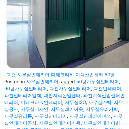
과천 사무실인테리어 디테크타워 지식산업센터 60평 공간 시공기
Posted in
사무실인테리어
Tagged
50평사무실인테리어
,
60평사무실인테리어
,
과천사무실인테리어
,
과천인테리어
,
과천인테리어업체
,
과천지식산업센터
,
과천지식산업센터인
테리어
,
디테크타워인테리어
,
사무실ISO
,
사무실가벽
,
사무
실공사
,
사무실디자인
,
사무실레이아웃
,
사무실유리가벽
,
사무실유리룸
,
사무실인테리어
,
사무실인테리어견적
,
사무
실인테리어공사
,
사무실인테리어비용
,
사무실인테리어회