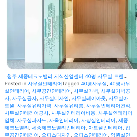
청주 세중테크노밸리 지식산업센터 40평 사무실 트렌디한 디자인과 효율적인 공간구성
Posted in
사무실인테리어
Tagged
40평사무실
,
40평사무
실인테리어
,
사무공간인테리어
,
사무실가벽
,
사무실가벽공
사
,
사무실공사
,
사무실디자인
,
사무실레이아웃
,
사무실아
트월
,
사무실유리가벽
,
사무실유리룸
,
사무실인테리어견적
,
사무실인테리어공사
,
사무실인테리어비용
,
사무실인테리어
업체
,
사무실파사드
,
사옥인테리어
,
사장실인테리어
,
세중
테크노밸리
,
세중테크노밸리인테리아
,
아트월인테리어
,
업
무공간인테리어
,
오피스디자인
,
오피스인테리어
,
임원실인