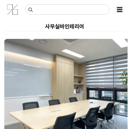
Skip
사무실인테리어 디자인 공사 비용견적 플랫폼
사무실인테리어 916
☰
to
content
사무실바인테리어
스마트오피스인테리어 | 매립형 
케이스와 우드 슬랫 회의실로 사무
실리모델링 완성
Posted on
2026년 5월 20일
by
강