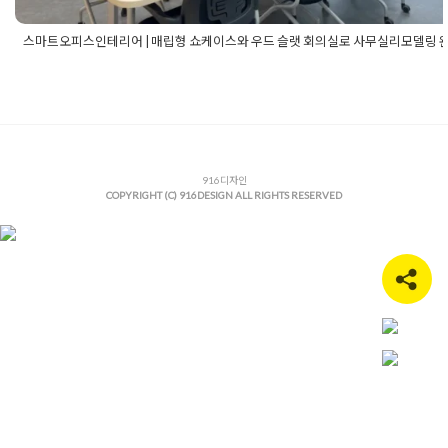
스마트오피스인테리어 | 매립형 쇼케이스와 우드 슬랫 회의실로 사무실리모델링 
Posted in
사무실인테리어
Tagged
고급사무실인테리어
,
곡선벽체
테리어
,
글라스파티션
,
기업인테리어
,
대형사무실인테리어
,
라인조
인테리어
,
매립형쇼케이스
,
모던오피스인테리어
,
미니멀사무실인
어
,
사무공간디자인
,
사무실디자인
,
사무실리모델링
,
사무실맞춤가
사무실바인테리어
,
사무실인테리어
,
사무실인테리어추천
,
사무실
공사
,
사무실탕비실인테리어
,
916디자인
사무실파사드
,
스마트오피스인테리
COPYRIGHT (C) 916DESIGN ALL RIGHTS RESERVED
오피스리모델링
,
오피스인테리어
,
우드슬랫
,
유리파티션인테리어
,
테리어쇼케이스
,
지식산업센터인테리어
,
포커스룸인테리어
,
회사
실인테리어
,
회의실보드설치
,
회의실인테리어