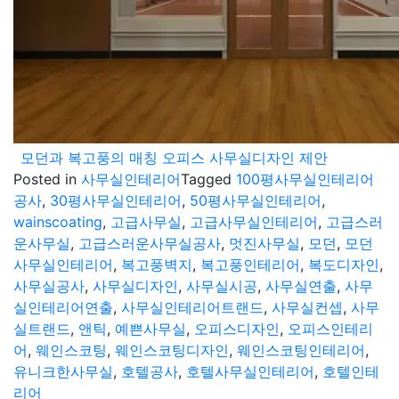
모던과 복고풍의 매칭 오피스 사무실디자인 제안
Posted in
사무실인테리어
Tagged
100평사무실인테리어
공사
,
30평사무실인테리어
,
50평사무실인테리어
,
wainscoating
,
고급사무실
,
고급사무실인테리어
,
고급스러
운사무실
,
고급스러운사무실공사
,
멋진사무실
,
모던
,
모던
사무실인테리어
,
복고풍벽지
,
복고풍인테리어
,
복도디자인
,
사무실공사
,
사무실디자인
,
사무실시공
,
사무실연출
,
사무
실인테리어연출
,
사무실인테리어트랜드
,
사무실컨셉
,
사무
실트랜드
,
앤틱
,
예쁜사무실
,
오피스디자인
,
오피스인테리
어
,
웨인스코팅
,
웨인스코팅디자인
,
웨인스코팅인테리어
,
유니크한사무실
,
호텔공사
,
호텔사무실인테리어
,
호텔인테
리어