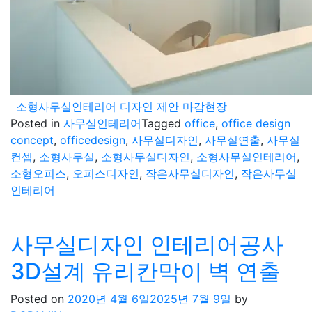
소형사무실인테리어 디자인 제안 마감현장
Posted in
사무실인테리어
Tagged
office
,
office design
concept
,
officedesign
,
사무실디자인
,
사무실연출
,
사무실
컨셉
,
소형사무실
,
소형사무실디자인
,
소형사무실인테리어
,
소형오피스
,
오피스디자인
,
작은사무실디자인
,
작은사무실
인테리어
사무실디자인 인테리어공사
3D설계 유리칸막이 벽 연출
Posted on
2020년 4월 6일
2025년 7월 9일
by