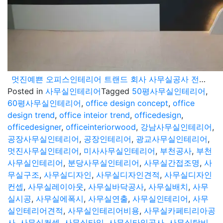
멋진예쁜 오피스인테리어 트랜드 회사 사무실공사 전문업체
Posted in
사무실인테리어
Tagged
50평사무실인테리어
,
60평사무실인테리어
,
office design concept
,
office
design trend
,
office inteior trend
,
officedesign
,
officedesigner
,
officeinteriorwood
,
강남사무실인테리어
,
공장사무실인테리어
,
공장인테리어
,
광교사무실인테리어
,
멋진사무실인테리어
,
미사사무실인테리어
,
부천공사
,
부천
사무실인테리어
,
분당사무실인테리어
,
사무실간접조명
,
사
무실구조
,
사무실디자인
,
사무실디자인견적
,
사무실디자인
컨셉
,
사무실레이아웃
,
사무실바닥공사
,
사무실배치
,
사무
실시공
,
사무실에폭시
,
사무실연출
,
사무실인테리어
,
사무
실인테리어견적
,
사무실인테리어비용
,
사무실카페티리아공
사
,
사무실컨셉
,
사무실타일
,
사무실타일공사
,
사무실탕비