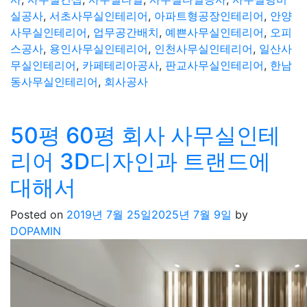
실공사
,
서초사무실인테리어
,
아파트형공장인테리어
,
안양
사무실인테리어
,
업무공간배치
,
예쁜사무실인테리어
,
오피
스공사
,
용인사무실인테리어
,
인천사무실인테리어
,
일산사
무실인테리어
,
카페테리아공사
,
판교사무실인테리어
,
한남
동사무실인테리어
,
회사공사
50평 60평 회사 사무실인테
리어 3D디자인과 트랜드에
대해서
Posted on
2019년 7월 25일
2025년 7월 9일
by
DOPAMIN