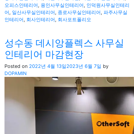
오피스인테리어
,
용인사무실인테리어
,
인덕원사무실인테리
어
,
일산사무실인테리어
,
종로사무실인테리어
,
파주사무실
인테리어
,
회사인테리어
,
회사포트폴리오
성수동 데시앙플렉스 사무실
인테리어 마감현장
Posted on
2022년 4월 13일
2023년 6월 7일
by
DOPAMIN