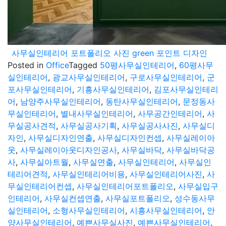
사무실인테리어 포트폴리오 사진 green 포인트 디자인
Posted in
Office
Tagged
50평사무실인테리어
,
60평사무
실인테리어
,
광교사무실인테리어
,
구로사무실인테리어
,
군
포사무실인테리어
,
기흥사무실인테리어
,
김포사무실인테리
어
,
남양주사무실인테리어
,
동탄사무실인테리어
,
문정동사
무실인테리어
,
별내사무실인테리어
,
사무공간인테리어
,
사
무실공사견적
,
사무실공사기획
,
사무실공사사진
,
사무실디
자인
,
사무실디자인연출
,
사무실디자인컨셉
,
사무실레이아
웃
,
사무실레이아웃디자인공사
,
사무실바닥
,
사무실바닥공
사
,
사무실아트월
,
사무실연출
,
사무실인테리어
,
사무실인
테리어견적
,
사무실인테리어비용
,
사무실인테리어사진
,
사
무실인테리어컨셉
,
사무실인테리어포트폴리오
,
사무실입구
인테리어
,
사무실컨셉연출
,
사무실포트폴리오
,
성수동사무
실인테리어
,
소형사무실인테리어
,
시흥사무실인테리어
,
안
양사무실인테리어
,
예쁜사무실사진
,
예쁜사무실인테리어
,