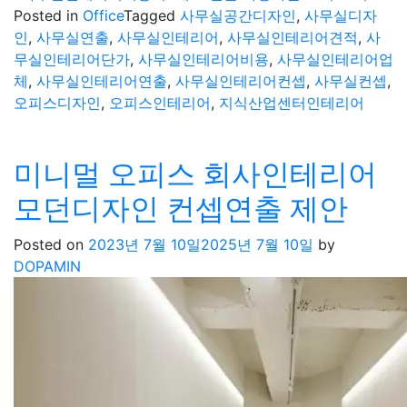
Posted in
Office
Tagged
사무실공간디자인
,
사무실디자
인
,
사무실연출
,
사무실인테리어
,
사무실인테리어견적
,
사
무실인테리어단가
,
사무실인테리어비용
,
사무실인테리어업
체
,
사무실인테리어연출
,
사무실인테리어컨셉
,
사무실컨셉
,
오피스디자인
,
오피스인테리어
,
지식산업센터인테리어
미니멀 오피스 회사인테리어
모던디자인 컨셉연출 제안
Posted on
2023년 7월 10일
2025년 7월 10일
by
DOPAMIN