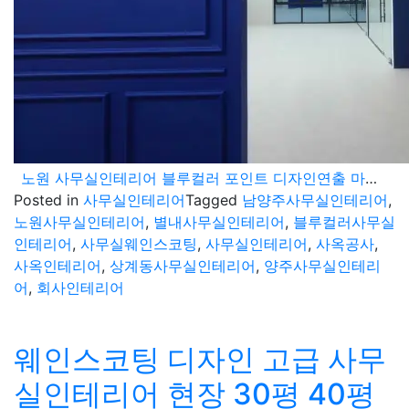
노원 사무실인테리어 블루컬러 포인트 디자인연출 마감현장
Posted in
사무실인테리어
Tagged
남양주사무실인테리어
,
노원사무실인테리어
,
별내사무실인테리어
,
블루컬러사무실
인테리어
,
사무실웨인스코팅
,
사무실인테리어
,
사옥공사
,
사옥인테리어
,
상계동사무실인테리어
,
양주사무실인테리
어
,
회사인테리어
웨인스코팅 디자인 고급 사무
실인테리어 현장 30평 40평