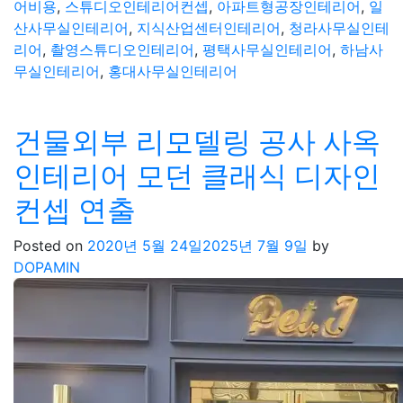
어비용
,
스튜디오인테리어컨셉
,
아파트형공장인테리어
,
일
산사무실인테리어
,
지식산업센터인테리어
,
청라사무실인테
리어
,
촬영스튜디오인테리어
,
평택사무실인테리어
,
하남사
무실인테리어
,
홍대사무실인테리어
건물외부 리모델링 공사 사옥
인테리어 모던 클래식 디자인
컨셉 연출
Posted on
2020년 5월 24일
2025년 7월 9일
by
DOPAMIN