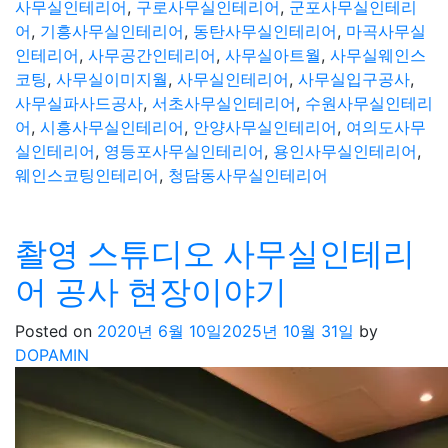
사무실인테리어
,
구로사무실인테리어
,
군포사무실인테리
어
,
기흥사무실인테리어
,
동탄사무실인테리어
,
마곡사무실
인테리어
,
사무공간인테리어
,
사무실아트월
,
사무실웨인스
코팅
,
사무실이미지월
,
사무실인테리어
,
사무실입구공사
,
사무실파사드공사
,
서초사무실인테리어
,
수원사무실인테리
어
,
시흥사무실인테리어
,
안양사무실인테리어
,
여의도사무
실인테리어
,
영등포사무실인테리어
,
용인사무실인테리어
,
웨인스코팅인테리어
,
청담동사무실인테리어
촬영 스튜디오 사무실인테리
어 공사 현장이야기
Posted on
2020년 6월 10일
2025년 10월 31일
by
DOPAMIN