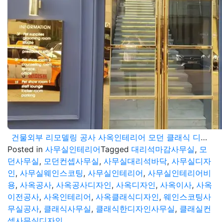
건물외부 리모델링 공사 사옥인테리어 모던 클래식 디자인컨셉 연출
Posted in
사무실인테리어
Tagged
대리석마감사무실
,
모
던사무실
,
모던컨셉사무실
,
사무실대리석바닥
,
사무실디자
인
,
사무실웨인스코팅
,
사무실인테리어
,
사무실인테리어비
용
,
사옥공사
,
사옥공사디자인
,
사옥디자인
,
사옥이사
,
사옥
이전공사
,
사옥인테리어
,
사옥클래식디자인
,
웨인스코팅사
무실공사
,
클래식사무실
,
클래식한디자인사무실
,
클래실컨
셉사무실디자인