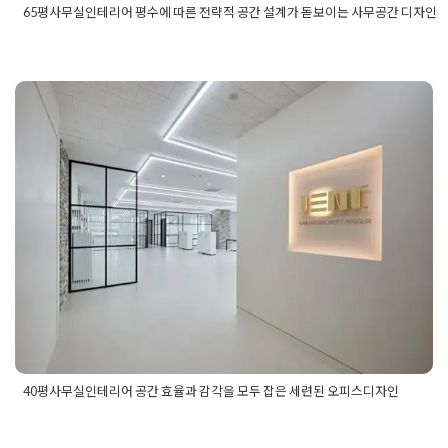
65평사무실인테리어 평수에 따른 전략적 공간 설계가 돋보이는 사무공간 디자인
Posted in
사무실인테리어
Tagged
65평사무실인테리어
,
65평사
무실인테리어공사
,
65평사무실인테리어디자인
,
65평사무실인테
리어설계
,
65평사무실인테리어업체
,
사무실인테리어
,
사무실인테
40평사무실인테리어 공간 효율
리어공사
,
사무실인테리어디자인
,
사무실인테리어설계
,
사무실인
테리어시공
과 감각을 모두 잡은 세련된 오피
스디자인
Posted on
2025년 10월 17일
by
강
40평사무실인테리어 공간 효율과 감각을 모두 잡은 세련된 오피스디자인
Posted in
사무실인테리어
Tagged
40평사무실인테리어
,
40평
사무실인테리어디자인
,
40평사무실인테리어시공
,
40평오피스