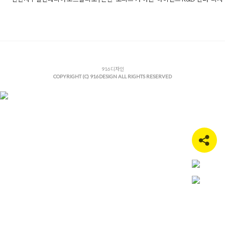
Posted in
사무실인테리어
Tagged
916디자인후기
,
R&D센터인테
성사무실
,
강남사무실인테리어
,
고급사무실디자인
,
곡선가벽인테
로구사무실인테리어
,
기업사옥인테리어
,
대형사무실인테리어
,
라
자인
,
사무실가구배치
,
사무실인테리어견적
,
사무실인테리어디자
실인테리어비용
,
사무실평면설계
,
성수동사무실인테리어
,
스마트
자인
,
연구소인테리어
,
오피스인테리어추천
916디자인
,
우드앤화이트인테리
COPYRIGHT (C) 916DESIGN ALL RIGHTS RESERVED
리어포트폴리오
,
천안리모델링
,
천안사무실인테리어
,
천안상가인
천안오피스인테리어
,
천안인테리어디자인
,
천안인테리어업체
,
하
피스
,
헤링본데코타일
,
현대적사무실