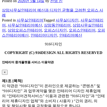
Posted on
2026년 5월 14일
by
선영 진
상암사무실인테리어 예산과 디자인 균형을 고려한 오피스 사
례
Posted in
사무실인테리어
Tagged
사무실디자인
,
사무실인테리
어
,
사무실인테리어예산
,
상암동인테리어
,
상암사무실인테리
어
,
상암오피스인테리어
,
오피스디자인
,
오피스인테리어
,
오피
스인테리어예산
,
인테리어디자인
,
인테리어예산
916디자인
COPYRIGHT (C) 916DESIGN ALL RIGHTS RESERVED
인테리어 중개플랫폼 서비스 이용약관
×
제1조 [목적]
이 약관은 “916디자인”이 온라인으로 제공하는 “콘텐츠” 및
“916디자인” 과 업무계약을 맺은 인테리어 디자인 제휴업체
의 “인테리어견적서비스” 이용과 관련한 “916디자인”과 “인테
리어 제휴디자인 업체”와 소비자 ( 사용자 ) “간의 권리, 의
무 및 책임사항 등을 규정함을 목적으로 합니다.