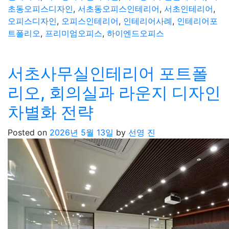
초동오피스디자인
,
서초동오피스인테리어
,
서초인테리어
,
오피스디자인
,
오피스인테리어
,
인테리어사례
,
인테리어포
트폴리오
,
프리미엄오피스
,
하이엔드오피스
서초사무실인테리어 포트폴
리오, 회의실과 라운지 디자인
차별화 전략
Posted on
2026년 5월 13일
by
선영 진