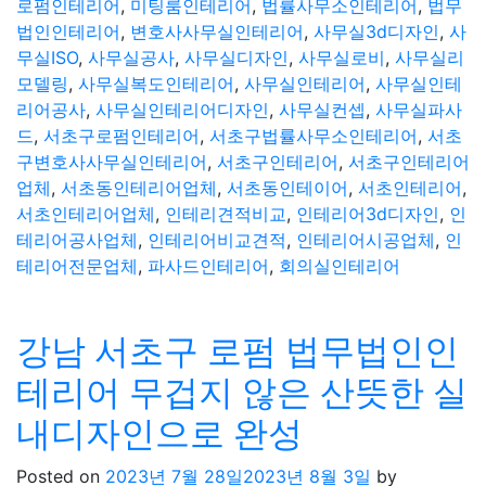
로펌인테리어
,
미팅룸인테리어
,
법률사무소인테리어
,
법무
법인인테리어
,
변호사사무실인테리어
,
사무실3d디자인
,
사
무실ISO
,
사무실공사
,
사무실디자인
,
사무실로비
,
사무실리
모델링
,
사무실복도인테리어
,
사무실인테리어
,
사무실인테
리어공사
,
사무실인테리어디자인
,
사무실컨셉
,
사무실파사
드
,
서초구로펌인테리어
,
서초구법률사무소인테리어
,
서초
구변호사사무실인테리어
,
서초구인테리어
,
서초구인테리어
업체
,
서초동인테리어업체
,
서초동인테이어
,
서초인테리어
,
서초인테리어업체
,
인테리견적비교
,
인테리어3d디자인
,
인
테리어공사업체
,
인테리어비교견적
,
인테리어시공업체
,
인
테리어전문업체
,
파사드인테리어
,
회의실인테리어
강남 서초구 로펌 법무법인인
테리어 무겁지 않은 산뜻한 실
내디자인으로 완성
Posted on
2023년 7월 28일
2023년 8월 3일
by