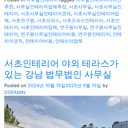
추천
,
사무실인테리어업체추천
,
서초사무실
,
서초사무실인
테리어
,
서초사무실인테리어견적
,
서초사무실인테리어업
체
,
서초연구원
,
서초오피스
,
서초오피스인테리어
,
서초인
테리어
,
서초인테리어업체
,
연구원사무실
,
연구원사무실인
테리어
,
연구원사무실인테리어비용
,
연구원인테리어
,
인테
리어견적
,
인테리어비용
,
인테리어업체
서초인테리어 야외 테라스가
있는 강남 법무법인 사무실
Posted on
2024년 10월 15일
2025년 9월 15일
by
DOPAMIN