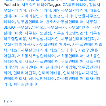
Posted in
사무실인테리어
Tagged
OA룸인테리어
,
강남사
무실인테리어
,
강남인테리어
,
개인사무실인테리어
,
대표실
인테리어
,
대회의실인테리어
,
로펌인테리어
,
법률사무소인
테리어
,
법무법인테리어
,
변호사사무실인테리어
,
사무실
3DISO
,
사무실3D아이소
,
사무실공사
,
사무실디자인
,
사무
실레이아웃
,
사무실리모델링
,
사무실리모델링견적
,
사무실
리모델링비용
,
사무실실내디자인
,
사무실인테리어견적
,
사
무실인테리어공사
,
사무실인테리어비용
,
사무실인테리어업
체
,
서초구사무실인테리어
,
서초구인테리어
,
서초구인테리
어업체
,
서초동사무실인테리어
,
서초동인테리어
,
서초동인
테리어업체
,
서초사무실인테리어
,
서초인테리어
,
서초인테
리어업체
,
실내인테리어
,
실내인테리어업체
,
업무공간인테
리어
,
인테리어견적
,
인테리어비용
,
인테리어실내디자인
,
인테리어회사
,
탕비실인테리어
,
파사드인테리어
,
회사인테
리어
,
회의실인테리어
글
Page
Page
1
2
»