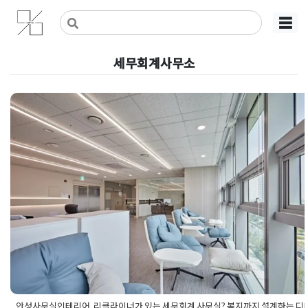
Skip
사무실인테리어 디자인 공사 비용견적 플랫폼
사무실인테리어 916
☰
to
content
세무회계사무소
안성사무실인테리어, 리클라이너가
는 세무회계 사무실? 복지까지 설
는 디테일의 차이
Posted on
2026년 5월 15일
by
강
안성사무실인테리어, 리클라이너가 있는 세무회계 사무실? 복지까지 설계하는 디