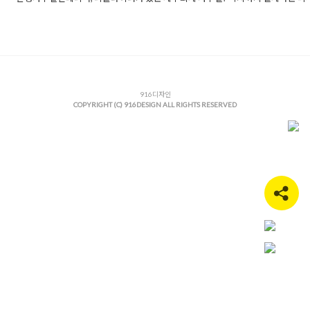
Posted in
사무실인테리어
Tagged
간접조명인테리어
,
고급사무실
공간설계
,
라인조명인테리어
,
리클라이너휴게실
,
맞춤가구제작
,
브
리어
,
사무실디자인
,
사무실리모델링
,
사무실복지
,
사무실인테리어
실파사드
,
세무법인인테리어
,
세무사사무실인테리어
,
세무회계사
감있는인테리어
,
안성사무실공사
,
안성사무실인테리어
,
안성상가
안성오피스인테리어
,
안성인테리어
916디자인
,
안성인테리어업체
,
업무공간
COPYRIGHT (C) 916DESIGN ALL RIGHTS RESERVED
피스복지공간
,
오피스인테리어
,
오피스인테리어비용
,
유리가벽인
사드디자인
,
프리미엄사무실
,
회계사사무실인테리어