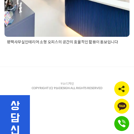
평택사무실인테리어 소형 오피스의 공간의 효율적인 활용이 돋보입니다
Posted in
사무실인테리어
Tagged
40평사무실
,
40평사무실인
테리어업체
,
공간활용
,
사무실
,
사무실인테리어
,
사무실인테리어
견적
,
사무실인테리어공사
,
사무실인테리어비교
,
사무실인테리
어업체
,
소형오피스
,
소형오피스디자인
,
소형오피스인테리어
,
평
택사무실
,
평택사무실인테리어
,
평택인테리어
,
회사인테리어
,
효
율적인공간활용
916디자인
COPYRIGHT (C) 916DESIGN ALL RIGHTS RESERVED