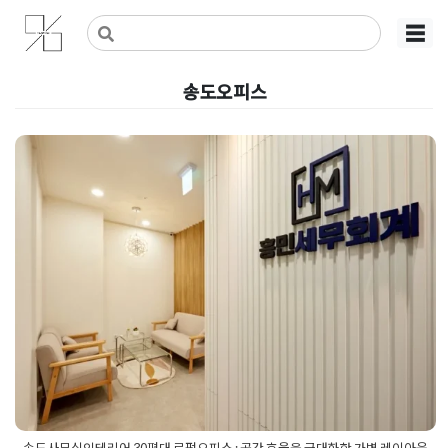
Skip
사무실인테리어 디자인 공사 비용견적 플랫폼
사무실인테리어 916
☰
to
content
송도오피스
송도사무실인테리어 30평대 로
펌오피스 : 공간 효율을 극대화한
가벽 레이아웃
Posted on
2026년 5월 13일
by
강
송도사무실인테리어 30평대 로펌오피스 : 공간 효율을 극대화한 가벽 레이아웃