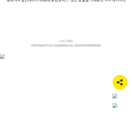
Posted in
사무실인테리어
Tagged
30평대사무실인테리어
,
30평
오피스인테리어
,
916디자인
,
간살파티션
,
고급오피스인테리어
,
라인조명인테리어
,
로펌인테리어
,
변호사사무실인테리어
,
사무
실가벽공사
,
사무실레이아웃
,
사무실수납장
,
사무실인테리어비
용
,
사무실인테리어잘하는곳
,
상업공간인테리어
,
세무사사무실
인테리어
,
송도사무실인테리어
916디자인
,
송도오피스
,
송도인테리어
,
오피
COPYRIGHT (C) 916DESIGN ALL RIGHTS RESERVED
스디자인
,
오피스리모델링
,
오피스인테리어
,
오피스파티션
,
유리
가벽인테리어
,
인천사무실인테리어
,
인테리어견적
,
인테리어디
자인
,
전문직사무실인테리어
,
템바보드인테리어
,
회계사사무실
인테리어