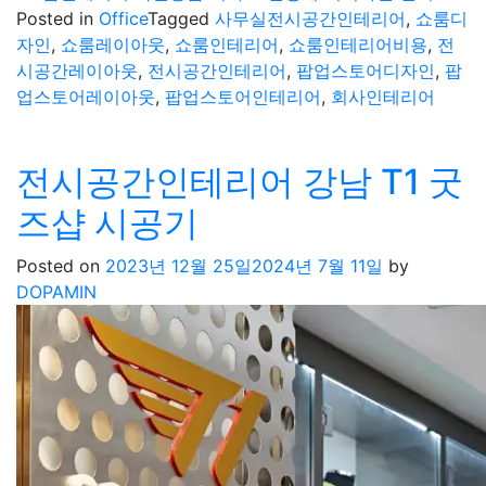
Posted in
Office
Tagged
사무실전시공간인테리어
,
쇼룸디
자인
,
쇼룸레이아웃
,
쇼룸인테리어
,
쇼룸인테리어비용
,
전
시공간레이아웃
,
전시공간인테리어
,
팝업스토어디자인
,
팝
업스토어레이아웃
,
팝업스토어인테리어
,
회사인테리어
전시공간인테리어 강남 T1 굿
즈샵 시공기
Posted on
2023년 12월 25일
2024년 7월 11일
by
DOPAMIN