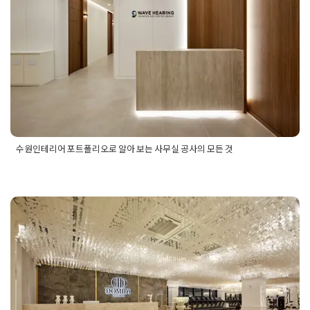
Posted on
2024년 10월 4일
by
DOPAMIN
수원인테리어 포트폴리오로 알아 보는 사무실 공사의 모든 것
Posted in
Office
Tagged
사무실공사
,
사무실다자인컨셉
,
사무
실디자인
,
사무실시공
,
사무실오픈인테리어
,
사무실인테리어
,
사
무실인테리어견적
,
사무실인테리어공사
,
사무실인테리어비용
,
수원상가인테리어 화이트 럭셔리
사무실컨셉
,
수원사무실인테리어
,
수원인테리어
,
수원인테리어
업체
,
수원인테리어잘하는곳
디자인 컨셉 대형 헬스장
Posted on
2024년 9월 1일
by
DOPAMIN