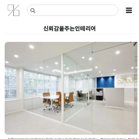
Skip
사무실인테리어 디자인 공사 비용견적 플랫폼
사무실인테리어 916
☰
to
content
신뢰감을주는인테리어
로펌인테리어 법무법인 전문 고급
러운 첫인상을 만드는 프리미엄 
스 포컬 포인트
Posted on
2026년 5월 20일
by
강