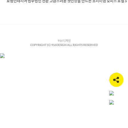
로펌인테리어 법무법인 전문 고급스러운 첫인상을 만드는 프리미엄 오피스 포컬 
Posted in
사무실인테리어
Tagged
50평사무실인테리어
,
간접조명
리어
,
고급사무실인테리어
,
고급오피스디자인
,
대구로펌인테리어
,
오피스인테리어
,
대구인테리어
,
로펌인테리어
,
모던오피스인테리
률사무소인테리어
,
법무법인인테리어
,
법무법인전문화
,
법조타운
리어
,
변호사사무실리모델링
,
변호사사무실인테리어
,
사무실리모
사무실인테리어전문
,
사무실파사드
916디자인
,
신뢰감을주는인테리어
,
안내
COPYRIGHT (C) 916DESIGN ALL RIGHTS RESERVED
크디자인
,
오피스공간설계
,
오피스리모델링비용
,
오피스인테리어
,
스포컬포인트
,
유리가벽인테리어
,
인테리어시공사례
,
인테리어포
인트
,
템바보드카운터
,
프리미엄오피스
,
하이엔드오피스