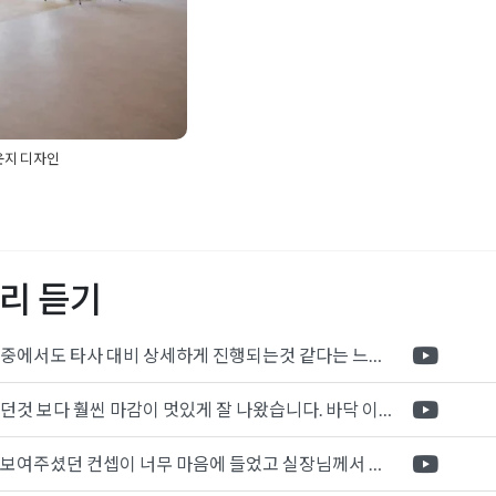
운지 디자인
리어
,
고급사무실인테리어
,
실
,
로비인테리어
,
사무실라
실인테리어비용
,
사무실인
처
,
실패없는전문업체
,
아치
리 듣기
화이트인테리어
,
유리가벽
온톤인테리어
,
학원인테리
포트폴리오 중에서도 타사 대비 상세하게 진행되는것 같다는 느낌을 많이 받았습니다. 시공 기반과 디자인기반의 인테리어 회사의 차이점을 알게되었는데 인테리어 디자인 기반의 회사와의 컨텍이 굉장히 만족스러웠습니다.
제가 생각했던것 보다 훨씬 마감이 멋있게 잘 나왔습니다. 바닥 이라던지 벽지색상 그리고 통유리로 추천 해주신것도 참 좋았습니다. 916의 노하우를 잘 살려서 공사는 잘 마무리 된것 같습니다.
전체적으로 보여주셨던 컨셉이 너무 마음에 들었고 실장님께서 개인적으로 만족감 있는 공사를 하고 있다는 느낌이 좋았습니다.