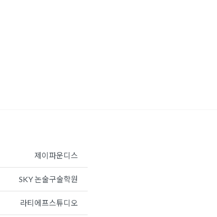
제이파운디스
SKY 논술구술학원
라티에프스튜디오