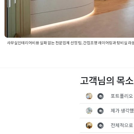
사무실인테리어비용 실패 없는 전문업체 선정 팁, 간접조명 레이어링과 탕비실 라
Posted in
사무실인테리어
Tagged
간접조명레이어링
,
강의실인테
교육장인테리어
,
기업인테리어
,
대형사무실인테리어
,
디자인사무
운지
,
사무실리모델링
,
사무실인테리어
,
사무실인테리어견적
,
사무
테리어업체
,
사무실인테리어전문
,
사무실인테리어추천
,
스톤텍스
고객님의 목소
게이트
,
안내데스크제작
,
오피스리모델링
,
오피스인테리어
,
우드앤
시공
,
인테리어비용절감
,
탕비실라운지디자인
,
탕비실인테리어
,
톤
어
,
회사인테리어