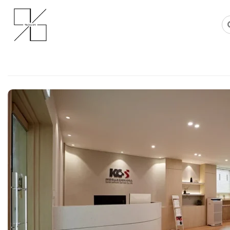
Skip
사무실인테리어 디자인 공사 비용견적 플랫폼
사무실인테리어 916
to
content
사무실인테리어비용 실패 없는 전
팁, 간접조명 레이어링과 탕비실 
Posted on
2026년 5월 20일
by
강