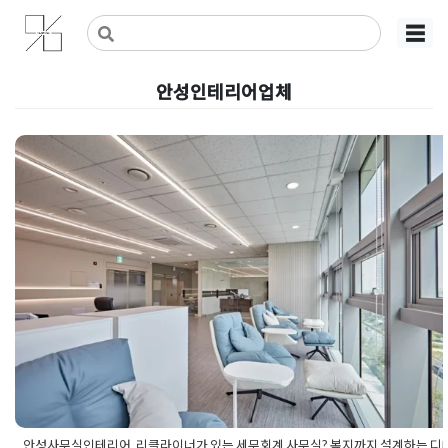
Skip
사무실인테리어 디자인 공사 비용견적 플랫폼
사무실인테리어 916
☰
to
content
안성인테리어업체
안성사무실인테리어, 리클라이너가
는 세무회계 사무실? 복지까지 설
는 디테일의 차이
Posted on
2026년 5월 15일
by
강
안성사무실인테리어, 리클라이너가 있는 세무회계 사무실? 복지까지 설계하는 디