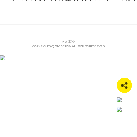
Posted in
사무실인테리어
Tagged
간접조명인테리어
,
고급사무실
공간설계
,
라인조명인테리어
,
리클라이너휴게실
,
맞춤가구제작
,
브
리어
,
사무실디자인
,
사무실리모델링
,
사무실복지
,
사무실인테리어
실파사드
,
세무법인인테리어
,
세무사사무실인테리어
,
세무회계사
감있는인테리어
,
안성사무실공사
,
안성사무실인테리어
,
안성상가
안성오피스인테리어
,
안성인테리어
916디자인
,
안성인테리어업체
,
업무공간
COPYRIGHT (C) 916DESIGN ALL RIGHTS RESERVED
피스복지공간
,
오피스인테리어
,
오피스인테리어비용
,
유리가벽인
사드디자인
,
프리미엄사무실
,
회계사사무실인테리어