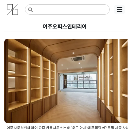
Skip
사무실인테리어 디자인 공사 비용견적 플랫폼
사무실인테리어 916
☰
to
content
여주오피스인테리어
여주사무실인테리어 요즘 법률사
소는 왜 ‘우드 아치’에 주목할까? 
시공 사례 공개
Posted on
2026년 5월 15일
by
강
여주사무실인테리어 요즘 법률사무소는 왜 ‘우드 아치’에 주목할까? 로펌 시공 사례