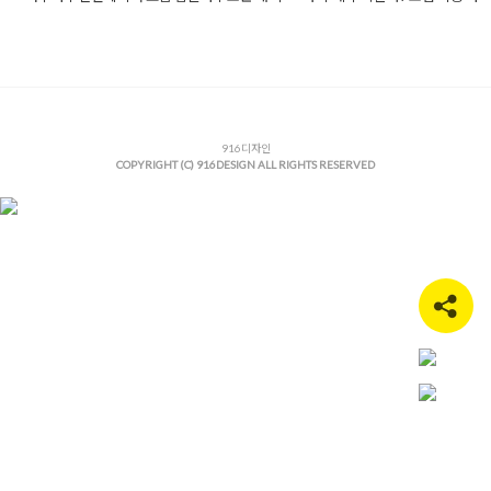
Posted in
사무실인테리어
Tagged
간접조명인테리어
,
감성오피스
사무실인테리어
,
공인중개사사무실인테리어
,
로펌인테리어
,
맞춤
작
,
모던오피스디자인
,
미니멀오피스
,
법률사무소인테리어
,
법인사
인테리어
,
법조타운인테리어
,
변호사사무실인테리어
,
사무실디자
무실리모델링
,
사무실수납장제작
,
사무실파사드
,
상업공간인테리
무사사무실인테리어
,
아치형인테리어
916디자인
,
여주사무실인테리어
,
여주
COPYRIGHT (C) 916DESIGN ALL RIGHTS RESERVED
인테리어
,
여주인테리어
,
여주인테리어추천
,
오피스인테리어
,
우드
리어
,
유노이아법률사무소
,
인테리어디자인
,
전문직사무실
,
카페같
무실
,
헤링본마루