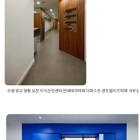
Posted on
2022년 2월 15일
by
DOPAMIN
수원 광교 영통 오산 지식산업센터 현대테라타워 더퍼스트 센트럴비즈타워 사무실
Posted in
사무실인테리어
Tagged
광교사무실인테리어
,
광교인테
업센터인테리어
,
더퍼스트인테리어
,
사무실인테리어
,
센트럴비즈
사무실인테리어
,
수원인테리어
,
수원지식산업센터인테리어
,
영통
용인 기흥 오산 더퍼스트타워 힉
통인테리어
,
영통지식산업센터인테리어
,
오산사무실인테리어
,
오
인테리어
,
지식산업센터인테리어
,
현대테라타워인테리어
타워 ICT밸리 사무실인테리어 전