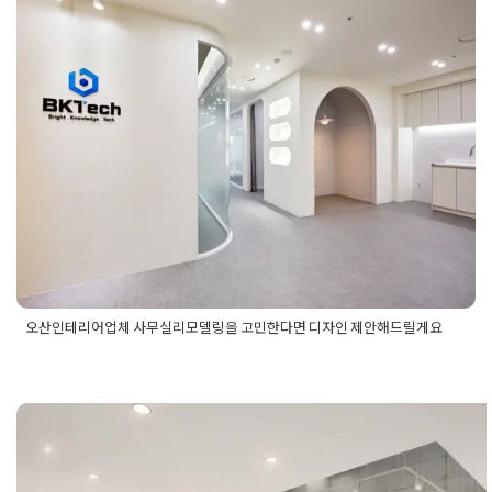
오산인테리어업체 사무실리모델
피스인테리어업체추천
,
오산인테리어
,
오산인테리어업체
,
오피스
자인
,
오피스인테리어
링을 고민한다면 디자인 제안해
드릴게요
Posted on
2024년 12월 2일
by
미경 소
오산인테리어업체 사무실리모델링을 고민한다면 디자인 제안해드릴게요
Posted in
사무실인테리어
Tagged
사무실리모델링
,
사무실인테
리어시공
,
사무실인테리어업체
,
오산사무실인테리어
,
오산오피
스인테리어
,
오산인테리어업체
,
오산인테리어업체추천
,
오피스
수원 광교 영통 오산 사무실인테
리모델링
,
오피스인테리어시공
이티밸리 더퍼스트타워세교 프리