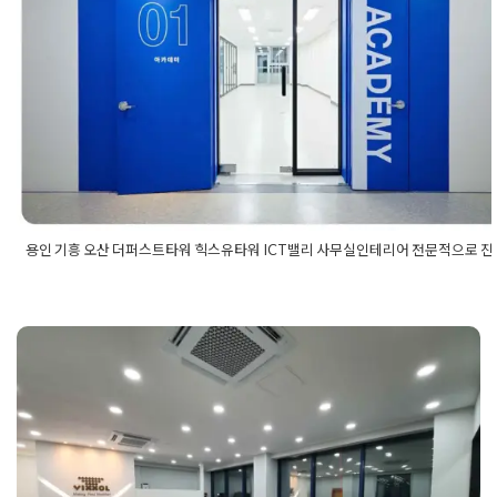
으로 진행합니다
Posted on
2022년 1월 24일
by
DOPAMIN
용인 기흥 오산 더퍼스트타워 힉스유타워 ICT밸리 사무실인테리어 전문적으로 
Posted in
사무실인테리어
Tagged
ICT밸리인테리어
,
기흥사무실
어
,
기흥지식산업센터인테리어
,
더퍼스트타워인테리어
,
사무실인
오산사무실인테리어
,
오산지식산업센터인테리어
,
용인ICT밸리
평택 오산 화성 사무실인테리어
용인사무실인테리어
,
용인지식산업센터인테리어
,
지식산업센터인
힉스유타워인테리어
40평 50평 회사공사 현장
Posted on
2020년 7월 31일
by
DOPAMIN