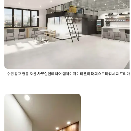
있는 파사드 디자인
Posted on
2022년 3월 11일
by
DOPAMIN
수원 광교 영통 오산 사무실인테리어 엠제이아이티밸리 더퍼스트타워세교 프리마
Posted in
사무실인테리어
Tagged
광교사무실인테리어
,
광교인테
스트타워세교
,
더퍼스트타워세교인테리어
,
사무실인테리어
,
수원
리어
,
엠제이아이티밸리
,
엠제이아이티밸리인테리어
,
영통사무실
수원 광교 영통 오산 지식산업센터
산사무실인테리어
,
오산인테리어
,
오피스인테리어
,
지식산업센터
프리마비즈타워인테리어
,
회사인테리어
타워 더퍼스트 센트럴비즈타워 
리어 모던 스타일