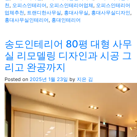
천
,
오피스인테리어
,
오피스인테리어업체
,
오피스인테리어
업체추천
,
트랜디한사무실
,
홍대사무실
,
홍대사무실디자인
,
홍대사무실인테리어
,
홍대인테리어
송도인테리어 80평 대형 사무
실 리모델링 디자인과 시공 그
리고 완공까지
Posted on
2025년 1월 23일
by
지은 김