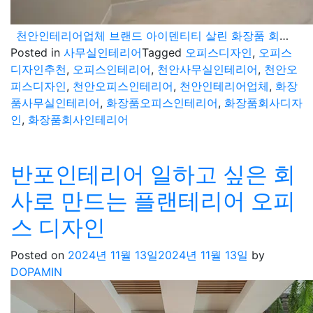
천안인테리어업체 브랜드 아이덴티티 살린 화장품 회사 사무실 디자인 컨셉
Posted in
사무실인테리어
Tagged
오피스디자인
,
오피스
디자인추천
,
오피스인테리어
,
천안사무실인테리어
,
천안오
피스디자인
,
천안오피스인테리어
,
천안인테리어업체
,
화장
품사무실인테리어
,
화장품오피스인테리어
,
화장품회사디자
인
,
화장품회사인테리어
반포인테리어 일하고 싶은 회
사로 만드는 플랜테리어 오피
스 디자인
Posted on
2024년 11월 13일
2024년 11월 13일
by
DOPAMIN