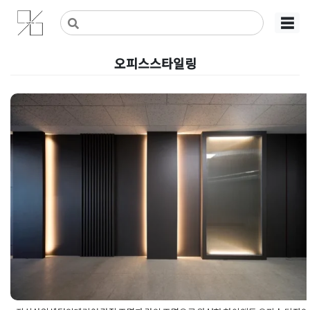
Skip
사무실인테리어 디자인 공사 비용견적 플랫폼
사무실인테리어 916
☰
to
content
오피스스타일링
지식산업센터인테리어 간접 조명
과 라인 조명으로 완성한 하이엔드
오피스 디자인
Posted on
2024년 10월 23일
by
강