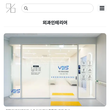
Skip
사무실인테리어 디자인 공사 비용견적 플랫폼
사무실인테리어 916
☰
to
content
외과인테리어
정형외과인테리어 수술실 입원실
포함한 병원 공사
Posted on
2025년 4월 23일
by
DOPAMIN