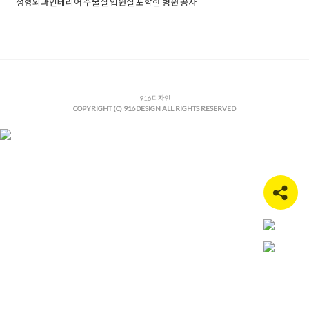
정형외과인테리어 수술실 입원실 포함한 병원 공사
Posted in
병원인테리어
Tagged
대기실인테리어
,
병원대기실인
테리어
,
병원디자인
,
병원로비인테리어
,
병원인테리어
,
병원인테
리어공사
,
병원인테리어전문
,
병원컨셉
,
수술실인테리어
,
외과병
원인테리어
,
외과인테리어
,
입원실인테리어
,
정형외과인테리어
916디자인
COPYRIGHT (C) 916DESIGN ALL RIGHTS RESERVED